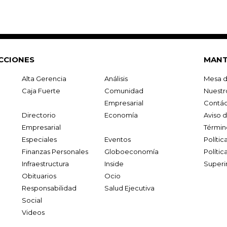
CCIONES
MANT
Alta Gerencia
Análisis
Mesa d
Caja Fuerte
Comunidad
Nuestr
Empresarial
Contác
Directorio
Economía
Aviso 
Empresarial
Términ
Especiales
Eventos
Políti
Finanzas Personales
Globoeconomía
Polític
Infraestructura
Inside
Superi
Obituarios
Ocio
Responsabilidad
Salud Ejecutiva
Social
Videos