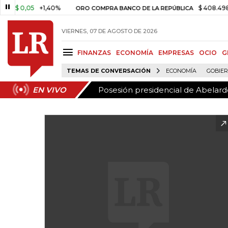
Posesión presidencial de Abelardo
EN VIVO
$ 0,05
+1,40%
$ 408.498,97
ORO COMPRA BANCO DE LA REPÚBLICA
VIERNES, 07 DE AGOSTO DE 2026
FINANZAS
ECONOMÍA
EMPRESAS
OCIO
G
TEMAS DE CONVERSACIÓN
ECONOMÍA
GOBIE
Posesión presidencial de Abelardo
EN VIVO