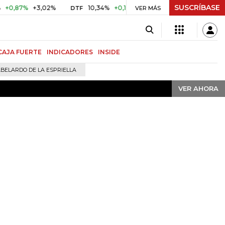
SUSCRÍBASE
VER AHORA
,87%
+3,02%
10,34%
+0,10%
+0,98%
$ 416,91
+$ 0,
DTF
VER MÁS
UVR
CAJA FUERTE
INDICADORES
INSIDE
BELARDO DE LA ESPRIELLA
VER AHORA