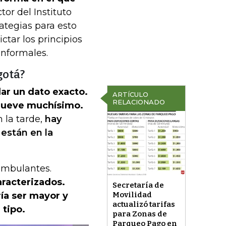
tor del Instituto
rategias para esto
ctar los principios
informales.
gotá?
dar un dato exacto.
ARTÍCULO
RELACIONADO
 mueve muchísimo.
 la tarde,
hay
 están en la
 ambulantes.
racterizados.
Secretaría de
ría ser mayor y
Movilidad
actualizó tarifas
 tipo.
para Zonas de
Parqueo Pago en