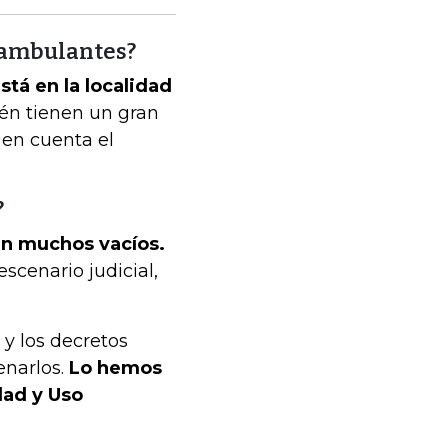
 ambulantes?
tá en la localidad
én tienen un gran
 en cuenta el
?
an muchos vacíos.
scenario judicial,
 y los decretos
enarlos.
Lo hemos
dad y Uso