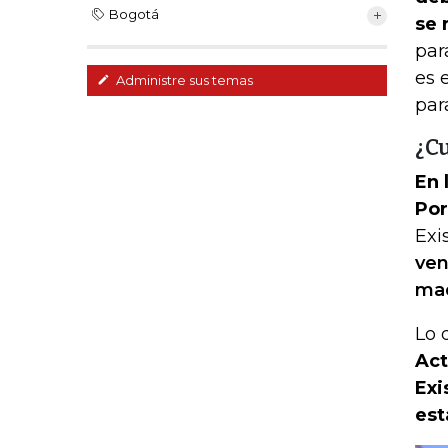
Bogotá
se 
par
es 
Administre sus temas
par
¿C
En 
Por
Exi
ven
mad
Lo 
Act
Exi
est