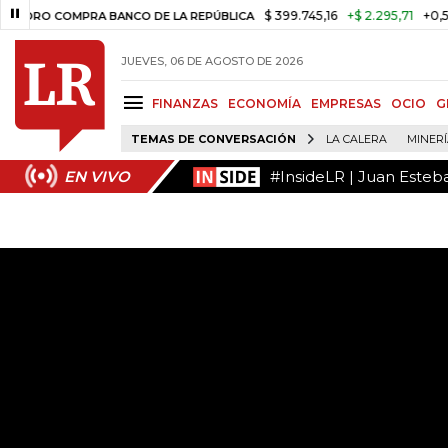
#InsideLR | Juan Esteb
EN VIVO
$ 399.745,16
+$ 2.295,71
+0,58%
RA BANCO DE LA REPÚBLICA
TASA 
JUEVES, 06 DE AGOSTO DE 2026
FINANZAS
ECONOMÍA
EMPRESAS
OCIO
G
TEMAS DE CONVERSACIÓN
LA CALERA
MINER
#InsideLR | Juan Esteb
EN VIVO