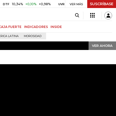
SUSCRÍBASE
VER AHORA
%
+0,10%
+0,98%
$ 416,86
+$ 0,05
+0,01%
US$ 
UVR
VER MÁS
BITCOIN
CAJA FUERTE
INDICADORES
INSIDE
RICA LATINA
MOROSIDAD
VER AHORA