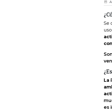
A
¿C
Se 
uso
act
com
Son
ven
¿E
La 
amb
act
muc
es 