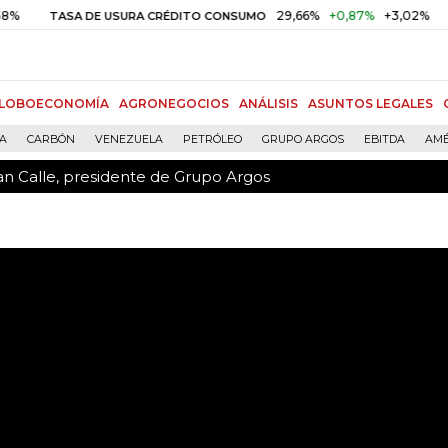
an Calle, presidente de Grupo Argos
29,66%
+0,87%
+3,02%
10,34
DE USURA CRÉDITO CONSUMO
DTF
LOBOECONOMÍA
AGRONEGOCIOS
ANÁLISIS
ASUNTOS LEGALES
ÍA
CARBÓN
VENEZUELA
PETRÓLEO
GRUPO ARGOS
EBITDA
AMÉ
an Calle, presidente de Grupo Argos