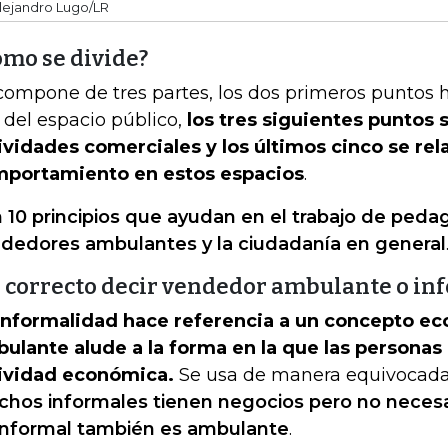
lejandro Lugo/LR
ómo se divide?
compone de tres partes, los dos primeros puntos h
 del espacio público,
los tres siguientes puntos s
ividades comerciales y los últimos cinco se rel
portamiento en estos espacios
.
 10 principios que ayudan en el trabajo de pedag
dedores ambulantes y la ciudadanía en general
s correcto decir vendedor ambulante o in
informalidad hace referencia a un concepto ec
ulante alude a la forma en la que las personas
ividad económica.
Se usa de manera equivocad
hos informales tienen negocios pero no nece
informal también es ambulante
.