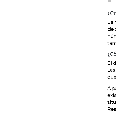
¿C
La 
de 
núm
tam
¿C
El 
Las
que
A p
exi
tit
Res