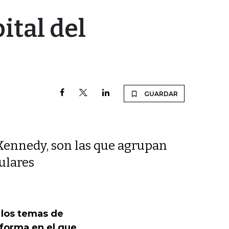
ital del
GUARDAR
y Kennedy, son las que agrupan
ulares
 los temas de
 forma en el que