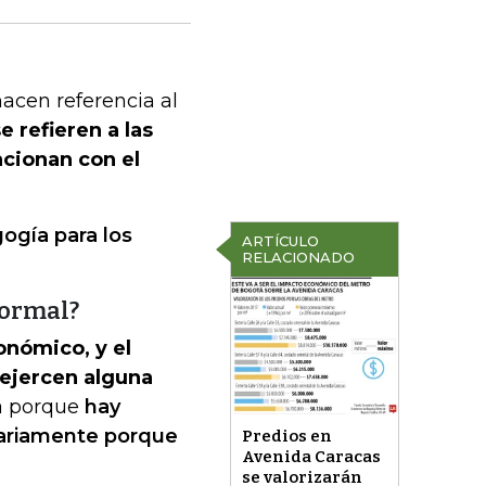
acen referencia al
e refieren a las
acionan con el
ogía para los
ARTÍCULO
RELACIONADO
.
formal?
onómico, y el
 ejercen alguna
a porque
hay
sariamente porque
Predios en
Avenida Caracas
se valorizarán