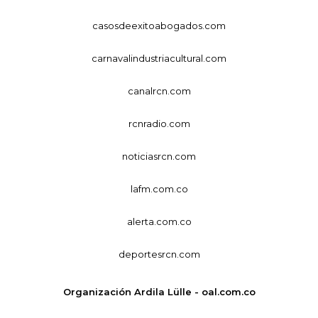
casosdeexitoabogados.com
carnavalindustriacultural.com
canalrcn.com
rcnradio.com
noticiasrcn.com
lafm.com.co
alerta.com.co
deportesrcn.com
Organización Ardila Lülle - oal.com.co