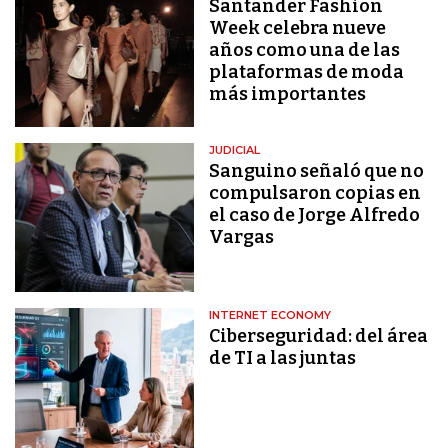
Santander Fashion
Week celebra nueve
años como una de las
plataformas de moda
más importantes
JUDICIAL
Sanguino señaló que no
compulsaron copias en
el caso de Jorge Alfredo
Vargas
INTERNET ECONOMY
Ciberseguridad: del área
de TI a las juntas