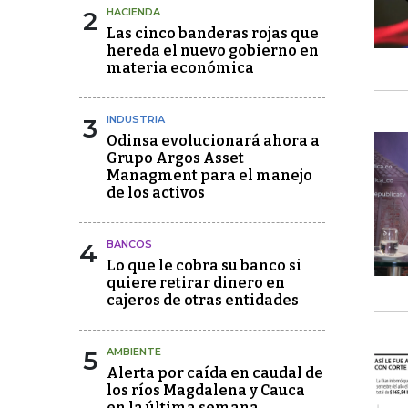
2
HACIENDA
Las cinco banderas rojas que
hereda el nuevo gobierno en
materia económica
3
INDUSTRIA
Odinsa evolucionará ahora a
Grupo Argos Asset
Managment para el manejo
de los activos
4
BANCOS
Lo que le cobra su banco si
quiere retirar dinero en
cajeros de otras entidades
5
AMBIENTE
Alerta por caída en caudal de
los ríos Magdalena y Cauca
en la última semana