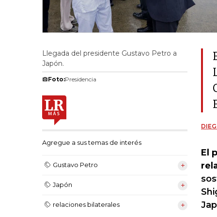
Llegada del presidente Gustavo Petro a
Japón.
Foto:
Presidencia
DIEG
Agregue a sus temas de interés
El 
rel
Gustavo Petro
sos
Japón
Shi
Jap
relaciones bilaterales