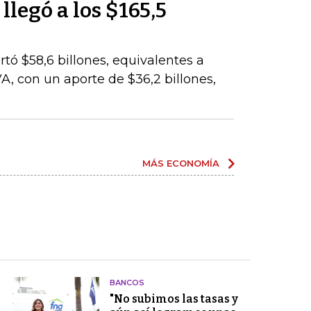
llegó a los $165,5
rtó $58,6 billones, equivalentes a
VA, con un aporte de $36,2 billones,
MÁS ECONOMÍA
BANCOS
"No subimos las tasas y