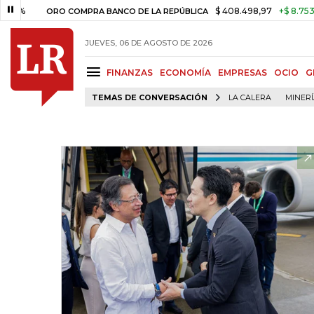
$ 408.498,97
+$ 8.753,81
+2,
ORO COMPRA BANCO DE LA REPÚBLICA
JUEVES, 06 DE AGOSTO DE 2026
FINANZAS
ECONOMÍA
EMPRESAS
OCIO
G
TEMAS DE CONVERSACIÓN
LA CALERA
MINER