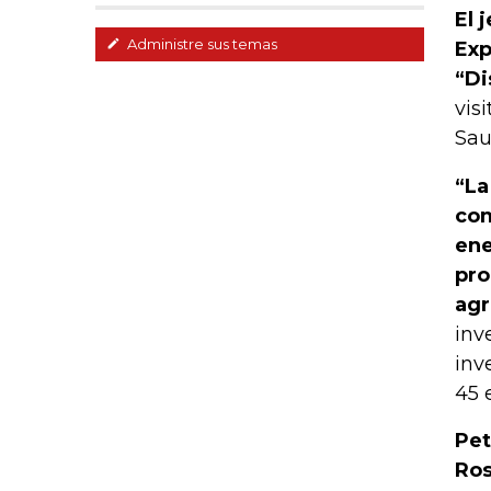
El 
Administre sus temas
Exp
“Di
vis
Sau
“La
com
ene
pro
agr
inv
inv
45 
Pet
Ros