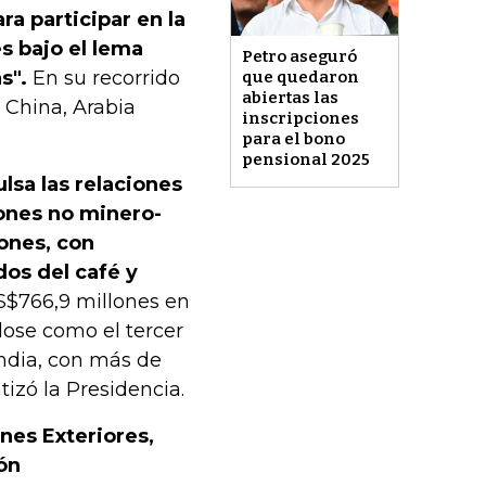
ra participar en la
s bajo el lema
Petro aseguró
s".
En su recorrido
que quedaron
abiertas las
 China, Arabia
inscripciones
para el bono
pensional 2025
sa las relaciones
iones no minero-
ones, con
dos del café y
$766,9 millones en
dose como el tercer
India, con más de
tizó la Presidencia.
nes Exteriores,
ón