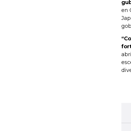
gub
en 
Jap
gob
“Co
for
abr
esc
div