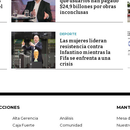
s
que usuarios han pagado
el
$24,9 billones por obras
inconclusas
DEPORTE
Las mujeres lideran
resistencia contra
Infantino mientras la
Fifa se enfrenta a una
crisis
CCIONES
MANT
Alta Gerencia
Análisis
Mesa d
Caja Fuerte
Comunidad
Nuestr