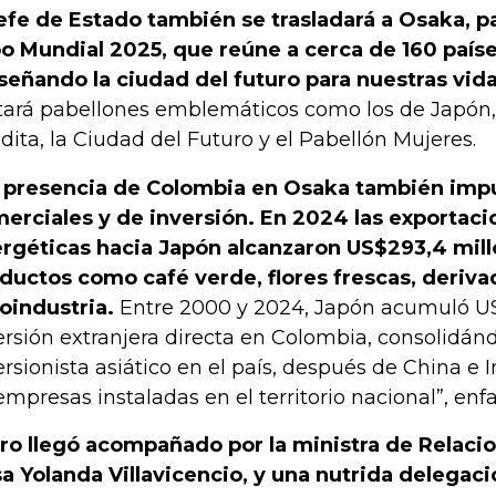
jefe de Estado también se trasladará a Osaka, pa
o Mundial 2025, que reúne a cerca de 160 paíse
señando la ciudad del futuro para nuestras vida
itará pabellones emblemáticos como los de Japón,
dita, la Ciudad del Futuro y el Pabellón Mujeres.
 presencia de Colombia en Osaka también impul
erciales y de inversión. En 2024 las exportac
rgéticas hacia Japón alcanzaron US$293,4 mill
ductos como café verde, flores frescas, deriva
oindustria.
Entre 2000 y 2024, Japón acumuló US
ersión extranjera directa en Colombia, consolidán
ersionista asiático en el país, después de China e 
empresas instaladas en el territorio nacional”, enfa
ro llegó acompañado por la ministra de Relacio
a Yolanda Villavicencio, y una nutrida delegaci