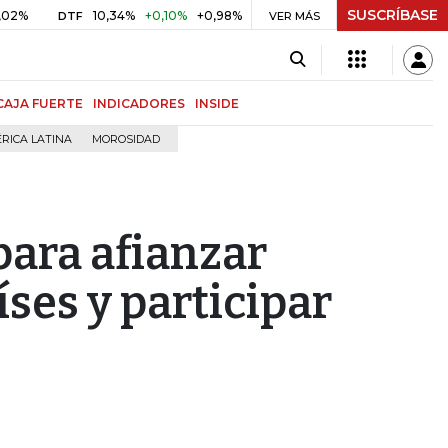
SUSCRÍBASE
10,34%
+0,10%
+0,98%
$ 416,91
+$ 0,05
+0,01%
DTF
UVR
VER MÁS
B
CAJA FUERTE
INDICADORES
INSIDE
RICA LATINA
MOROSIDAD
 para afianzar
íses y participar