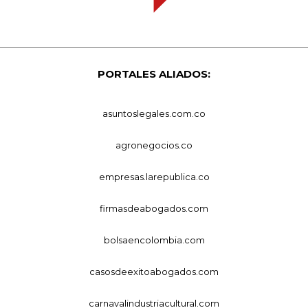
PORTALES ALIADOS:
asuntoslegales.com.co
agronegocios.co
empresas.larepublica.co
firmasdeabogados.com
bolsaencolombia.com
casosdeexitoabogados.com
carnavalindustriacultural.com