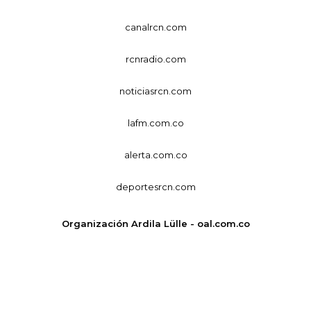
canalrcn.com
rcnradio.com
noticiasrcn.com
lafm.com.co
alerta.com.co
deportesrcn.com
Organización Ardila Lülle - oal.com.co