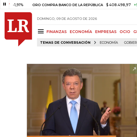
-1,91%
$ 408.498,97
+$ 8.753,
ORO COMPRA BANCO DE LA REPÚBLICA
DOMINGO, 09 DE AGOSTO DE 2026
FINANZAS
ECONOMÍA
EMPRESAS
OCIO
G
TEMAS DE CONVERSACIÓN
ECONOMÍA
GOBIE