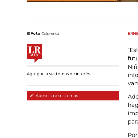
Foto:
Colprensa
ERN
“Es
fut
Niñ
Agregue a sus temas de interés
inf
vam
Administre sus temas
Ade
hag
imp
par
Por