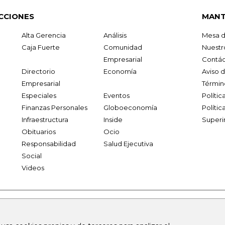
CCIONES
MANT
Alta Gerencia
Análisis
Mesa d
Caja Fuerte
Comunidad
Nuestr
Empresarial
Contác
Directorio
Economía
Aviso 
Empresarial
Términ
Especiales
Eventos
Políti
Finanzas Personales
Globoeconomía
Polític
Infraestructura
Inside
Superi
Obituarios
Ocio
Responsabilidad
Salud Ejecutiva
Social
Videos
.larepublica.co
firmasdeabogados.com
bolsaencolombia.com