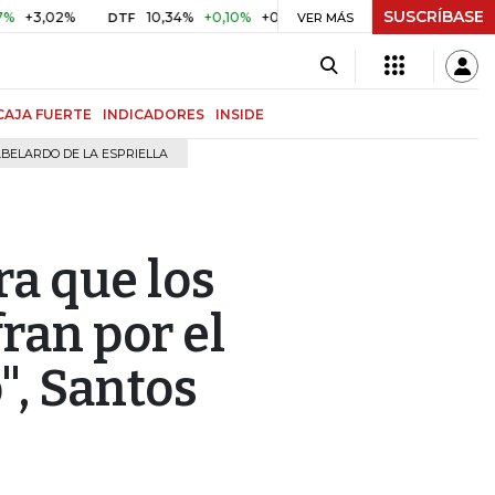
SUSCRÍBASE
,02%
10,34%
+0,10%
+0,98%
$ 417,01
+$ 0,05
+0,01
DTF
UVR
VER MÁS
CAJA FUERTE
INDICADORES
INSIDE
BELARDO DE LA ESPRIELLA
ra que los
ran por el
, Santos