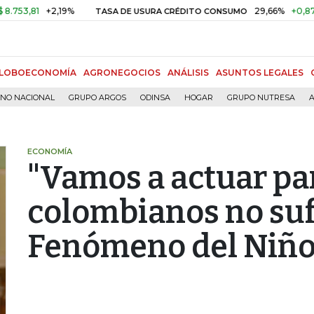
81
+2,19%
29,66%
+0,87%
+3
TASA DE USURA CRÉDITO CONSUMO
LOBOECONOMÍA
AGRONEGOCIOS
ANÁLISIS
ASUNTOS LEGALES
RNO NACIONAL
GRUPO ARGOS
ODINSA
HOGAR
GRUPO NUTRESA
A
ECONOMÍA
"Vamos a actuar pa
colombianos no suf
Fenómeno del Niño"