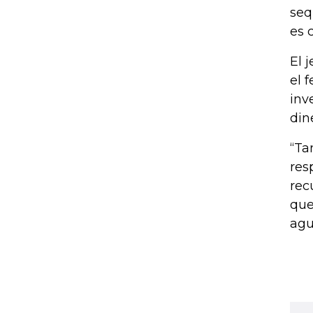
seq
es 
El 
el 
inv
din
“Ta
res
rec
que
agu