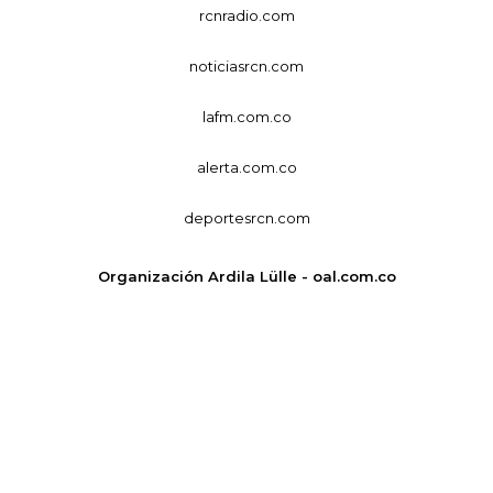
rcnradio.com
noticiasrcn.com
lafm.com.co
alerta.com.co
deportesrcn.com
Organización Ardila Lülle - oal.com.co