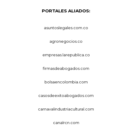
PORTALES ALIADOS:
asuntoslegales.com.co
agronegocios.co
empresas.larepublica.co
firmasdeabogados.com
bolsaencolombia.com
casosdeexitoabogados.com
carnavalindustriacultural.com
canalrcn.com