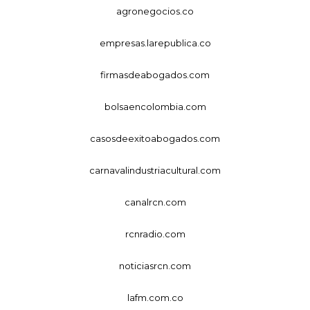
agronegocios.co
empresas.larepublica.co
firmasdeabogados.com
bolsaencolombia.com
casosdeexitoabogados.com
carnavalindustriacultural.com
canalrcn.com
rcnradio.com
noticiasrcn.com
lafm.com.co