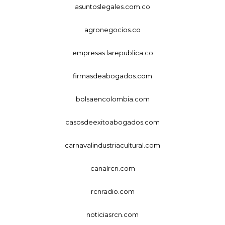
asuntoslegales.com.co
agronegocios.co
empresas.larepublica.co
firmasdeabogados.com
bolsaencolombia.com
casosdeexitoabogados.com
carnavalindustriacultural.com
canalrcn.com
rcnradio.com
noticiasrcn.com