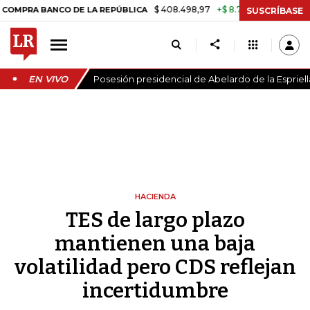
$ 408.498,97
+$ 8.753,81
+2,19%
A BANCO DE LA REPÚBLICA
TASA
SUSCRÍBASE
EN VIVO
Posesión presidencial de Abelardo de la Espriell
HACIENDA
TES de largo plazo
mantienen una baja
volatilidad pero CDS reflejan
incertidumbre