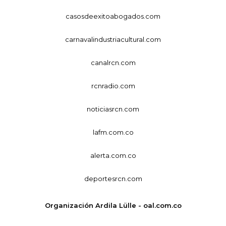
casosdeexitoabogados.com
carnavalindustriacultural.com
canalrcn.com
rcnradio.com
noticiasrcn.com
lafm.com.co
alerta.com.co
deportesrcn.com
Organización Ardila Lülle - oal.com.co