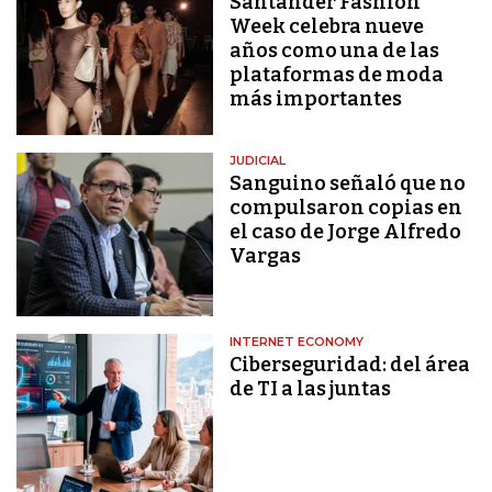
Santander Fashion
Week celebra nueve
años como una de las
plataformas de moda
más importantes
JUDICIAL
Sanguino señaló que no
compulsaron copias en
el caso de Jorge Alfredo
Vargas
INTERNET ECONOMY
Ciberseguridad: del área
de TI a las juntas