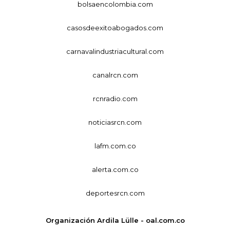
bolsaencolombia.com
casosdeexitoabogados.com
carnavalindustriacultural.com
canalrcn.com
rcnradio.com
noticiasrcn.com
lafm.com.co
alerta.com.co
deportesrcn.com
Organización Ardila Lülle - oal.com.co