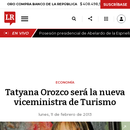
$ 408.498,97
+$ 8.753,81
+2,19%
 COMPRA BANCO DE LA REPÚBLICA
SUSCRÍBASE
EN VIVO
Posesión presidencial de Abelardo de la Espriell
ECONOMÍA
Tatyana Orozco será la nueva
viceministra de Turismo
lunes, 11 de febrero de 2013