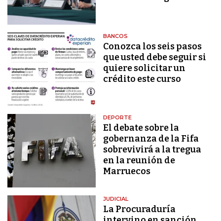
BANCOS
Conozca los seis pasos
que usted debe seguir si
quiere solicitar un
crédito este curso
DEPORTE
El debate sobre la
gobernanza de la Fifa
sobrevivirá a la tregua
en la reunión de
Marruecos
JUDICIAL
La Procuraduría
intervino en sanción