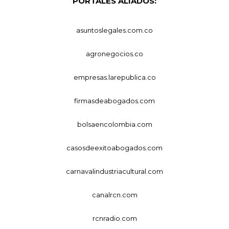
PORTALES ALIADOS:
asuntoslegales.com.co
agronegocios.co
empresas.larepublica.co
firmasdeabogados.com
bolsaencolombia.com
casosdeexitoabogados.com
carnavalindustriacultural.com
canalrcn.com
rcnradio.com