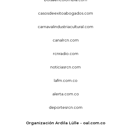
casosdeexitoabogados.com
carnavalindustriacultural.com
canalrcn.com
rcnradio.com
noticiasrcn.com
lafm.com.co
alerta.com.co
deportesrcn.com
Organización Ardila Lülle - oal.com.co