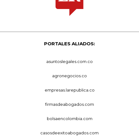
PORTALES ALIADOS:
asuntoslegales.com.co
agronegocios.co
empresas.larepublica.co
firmasdeabogados.com
bolsaencolombia.com
casosdeexitoabogados.com