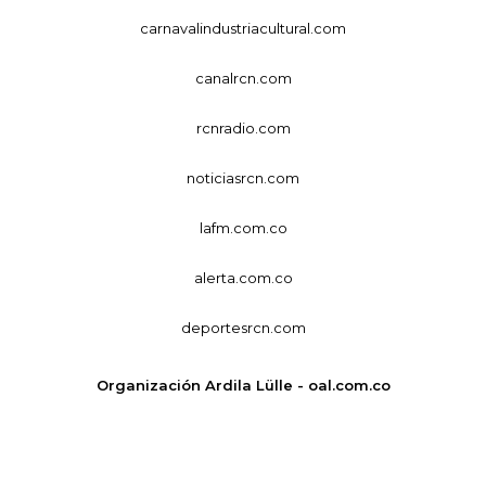
carnavalindustriacultural.com
canalrcn.com
rcnradio.com
noticiasrcn.com
lafm.com.co
alerta.com.co
deportesrcn.com
Organización Ardila Lülle - oal.com.co