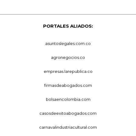
PORTALES ALIADOS:
asuntoslegales.com.co
agronegocios.co
empresas.larepublica.co
firmasdeabogados.com
bolsaencolombia.com
casosdeexitoabogados.com
carnavalindustriacultural.com