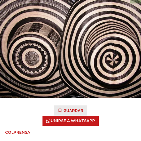
GUARDAR
UNIRSE A WHATSAPP
COLPRENSA