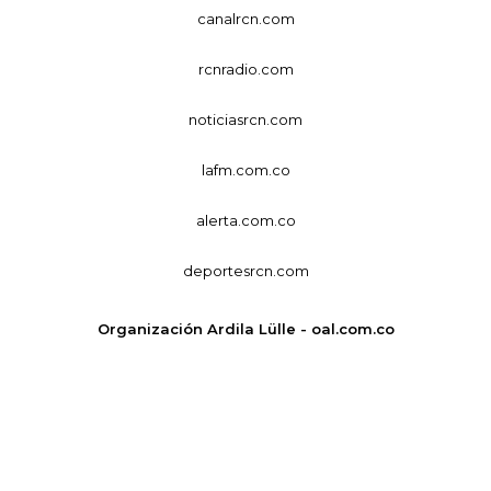
canalrcn.com
rcnradio.com
noticiasrcn.com
lafm.com.co
alerta.com.co
deportesrcn.com
Organización Ardila Lülle - oal.com.co