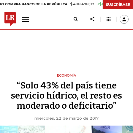
$ 408.498,97
+$ 8.753,81
+2,19%
A BANCO DE LA REPÚBLICA
TASA
SUSCRÍBASE
ECONOMÍA
“Solo 43% del país tiene
servicio hídrico, el resto es
moderado o deficitario”
miércoles, 22 de marzo de 2017