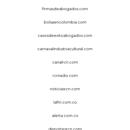
firmasdeabogados.com
bolsaencolombia.com
casosdeexitoabogados.com
carnavalindustriacultural.com
canalrcn.com
rcnradio.com
noticiasrcn.com
lafm.com.co
alerta.com.co
deportesrcn.com