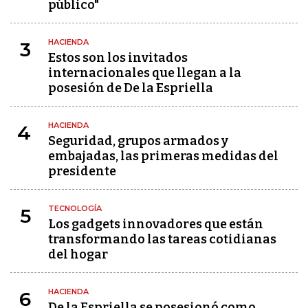
público"
HACIENDA
3
Estos son los invitados
internacionales que llegan a la
posesión de De la Espriella
HACIENDA
4
Seguridad, grupos armados y
embajadas, las primeras medidas del
presidente
TECNOLOGÍA
5
Los gadgets innovadores que están
transformando las tareas cotidianas
del hogar
HACIENDA
6
De la Espriella se posesionó como