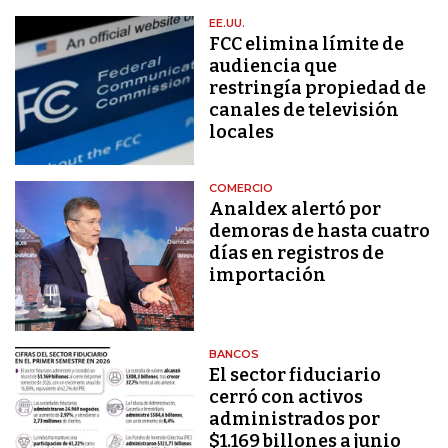
EE.UU.
FCC elimina límite de
audiencia que
restringía propiedad de
canales de televisión
locales
COMERCIO
Analdex alertó por
demoras de hasta cuatro
días en registros de
importación
BANCOS
El sector fiduciario
cerró con activos
administrados por
$1.169 billones a junio