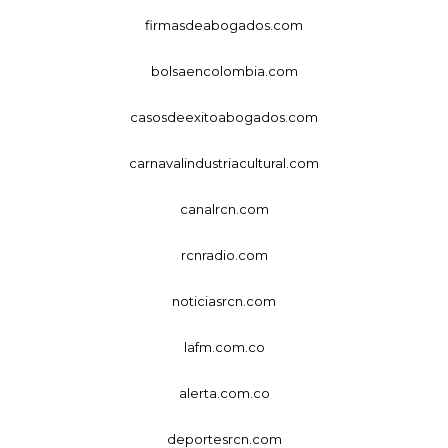
firmasdeabogados.com
bolsaencolombia.com
casosdeexitoabogados.com
carnavalindustriacultural.com
canalrcn.com
rcnradio.com
noticiasrcn.com
lafm.com.co
alerta.com.co
deportesrcn.com