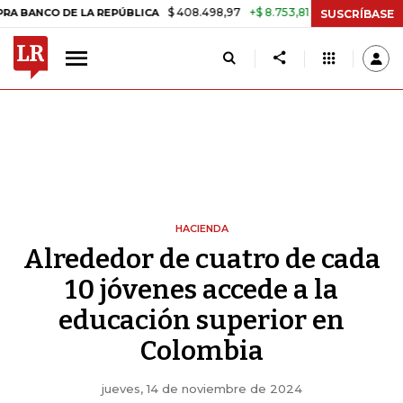
$ 408.498,97
+$ 8.753,81
+2,19%
O DE LA REPÚBLICA
TASA DE U
SUSCRÍBASE
HACIENDA
Alrededor de cuatro de cada
10 jóvenes accede a la
educación superior en
Colombia
jueves, 14 de noviembre de 2024