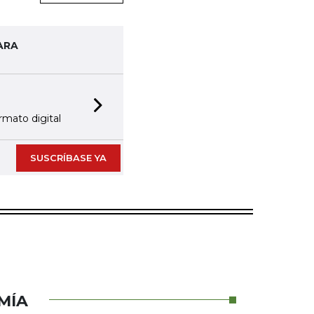
ARA
TAS
Next slide
stro equipo editorial
SUSCRÍBASE YA
MÍA