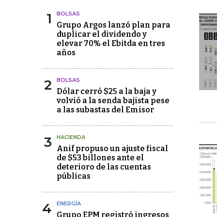
1
BOLSAS
Grupo Argos lanzó plan para
duplicar el dividendo y
elevar 70% el Ebitda en tres
años
2
BOLSAS
Dólar cerró $25 a la baja y
volvió a la senda bajista pese
a las subastas del Emisor
3
HACIENDA
Anif propuso un ajuste fiscal
de $53 billones ante el
deterioro de las cuentas
públicas
4
ENERGÍA
Grupo EPM registró ingresos