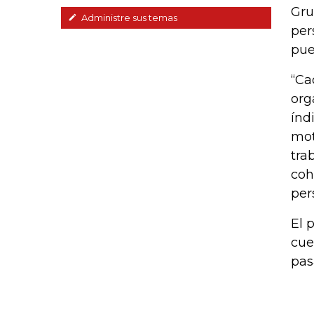
Gru
Administre sus temas
per
pue
“Ca
org
índ
mot
tra
coh
per
El 
cue
pas