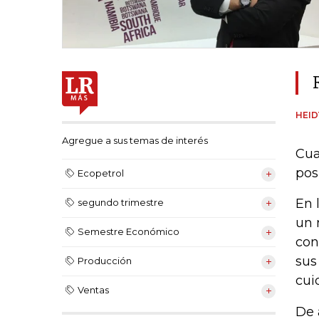
HEI
Agregue a sus temas de interés
Cua
pos
Ecopetrol
En 
segundo trimestre
un 
Semestre Económico
con
sus
Producción
cui
Ventas
De 