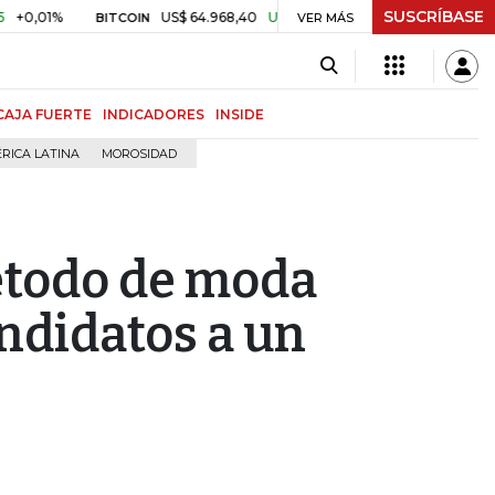
SUSCRÍBASE
1%
US$ 64.968,40
US$ 856,80
+1,34%
$ 3.179,40
BITCOIN
VER MÁS
TRM
CAJA FUERTE
INDICADORES
INSIDE
RICA LATINA
MOROSIDAD
método de moda
ndidatos a un