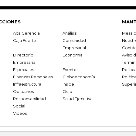
CCIONES
MANT
Alta Gerencia
Análisis
Mesa d
Caja Fuerte
Comunidad
Nuestr
Empresarial
Contác
Directorio
Economía
Aviso 
Empresarial
Términ
Especiales
Eventos
Políti
Finanzas Personales
Globoeconomía
Polític
Infraestructura
Inside
Superi
Obituarios
Ocio
Responsabilidad
Salud Ejecutiva
Social
Videos