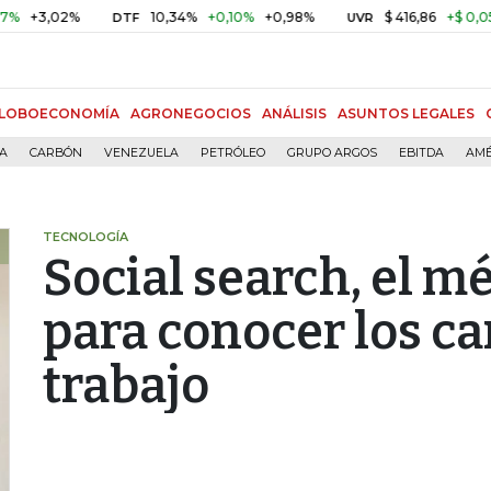
,02%
10,34%
+0,10%
+0,98%
$ 416,86
+$ 0,05
+0,0
DTF
UVR
LOBOECONOMÍA
AGRONEGOCIOS
ANÁLISIS
ASUNTOS LEGALES
ÍA
CARBÓN
VENEZUELA
PETRÓLEO
GRUPO ARGOS
EBITDA
AMÉ
TECNOLOGÍA
Social search, el 
para conocer los ca
trabajo