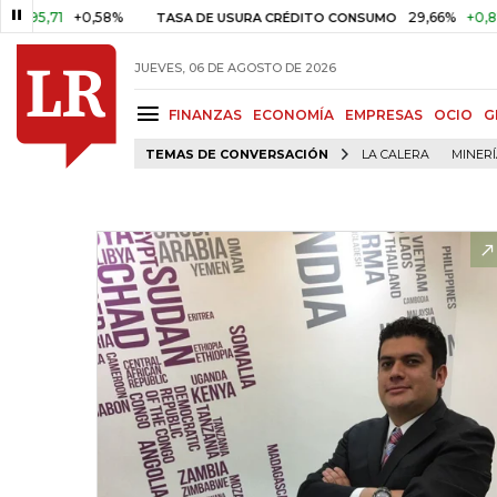
,71
+0,58%
29,66%
+0,87%
+3
TASA DE USURA CRÉDITO CONSUMO
JUEVES, 06 DE AGOSTO DE 2026
FINANZAS
ECONOMÍA
EMPRESAS
OCIO
G
TEMAS DE CONVERSACIÓN
LA CALERA
MINER