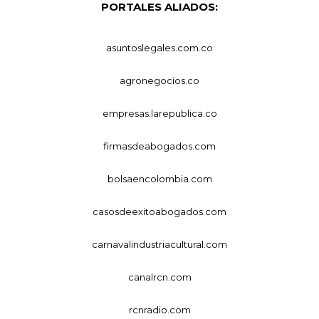
PORTALES ALIADOS:
asuntoslegales.com.co
agronegocios.co
empresas.larepublica.co
firmasdeabogados.com
bolsaencolombia.com
casosdeexitoabogados.com
carnavalindustriacultural.com
canalrcn.com
rcnradio.com