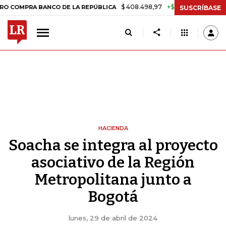
$ 408.498,97
+$ 8.753,81
+2,19%
RA BANCO DE LA REPÚBLICA
TAS
SUSCRÍBASE
HACIENDA
Soacha se integra al proyecto
asociativo de la Región
Metropolitana junto a
Bogotá
lunes, 29 de abril de 2024