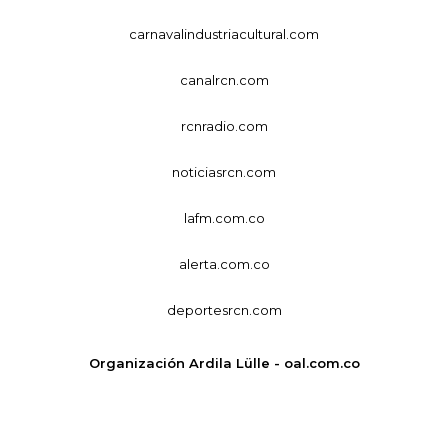
carnavalindustriacultural.com
canalrcn.com
rcnradio.com
noticiasrcn.com
lafm.com.co
alerta.com.co
deportesrcn.com
Organización Ardila Lülle - oal.com.co