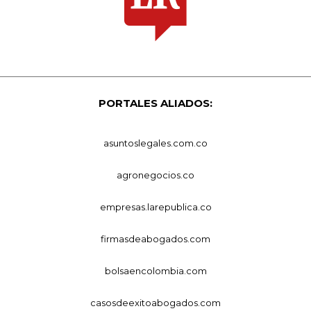
PORTALES ALIADOS:
asuntoslegales.com.co
agronegocios.co
empresas.larepublica.co
firmasdeabogados.com
bolsaencolombia.com
casosdeexitoabogados.com