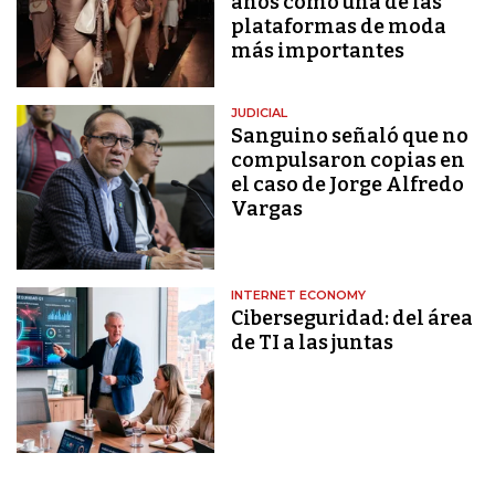
años como una de las
plataformas de moda
más importantes
JUDICIAL
Sanguino señaló que no
compulsaron copias en
el caso de Jorge Alfredo
Vargas
INTERNET ECONOMY
Ciberseguridad: del área
de TI a las juntas