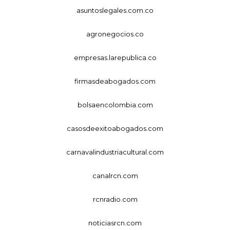
asuntoslegales.com.co
agronegocios.co
empresas.larepublica.co
firmasdeabogados.com
bolsaencolombia.com
casosdeexitoabogados.com
carnavalindustriacultural.com
canalrcn.com
rcnradio.com
noticiasrcn.com