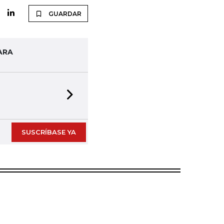
GUARDAR
ARA
Next slide
SUSCRÍBASE YA