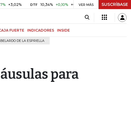
SUSCRÍBASE
3,02%
10,34%
+0,10%
+0,98%
$ 416,91
+$ 0,05
+0,
DTF
VER MÁS
UVR
CAJA FUERTE
INDICADORES
INSIDE
BELARDO DE LA ESPRIELLA
láusulas para