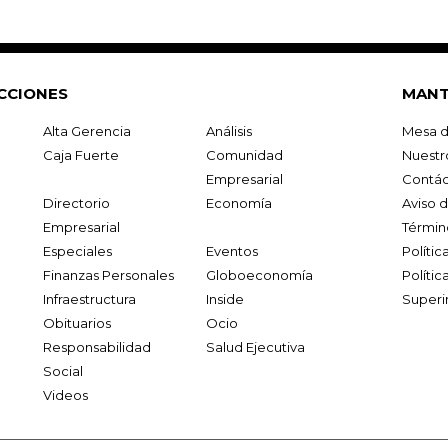
CCIONES
MANT
Alta Gerencia
Análisis
Mesa d
Caja Fuerte
Comunidad
Nuestr
Empresarial
Contác
Directorio
Economía
Aviso 
Empresarial
Términ
Especiales
Eventos
Políti
Finanzas Personales
Globoeconomía
Polític
Infraestructura
Inside
Superi
Obituarios
Ocio
Responsabilidad
Salud Ejecutiva
Social
Videos