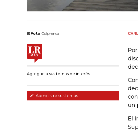
Foto:
Colprensa
CAR
Por
dis
dec
Agregue a sus temas de interés
Com
dec
Administre sus temas
con
un 
El 
Sup