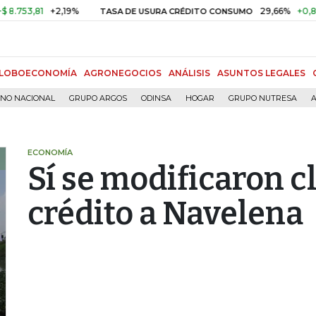
3,81
+2,19%
29,66%
+0,87%
+
TASA DE USURA CRÉDITO CONSUMO
LOBOECONOMÍA
AGRONEGOCIOS
ANÁLISIS
ASUNTOS LEGALES
RNO NACIONAL
GRUPO ARGOS
ODINSA
HOGAR
GRUPO NUTRESA
A
ECONOMÍA
Sí se modificaron c
crédito a Navelena