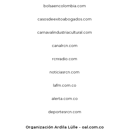
bolsaencolombia.com
casosdeexitoabogados.com
carnavalindustriacultural.com
canalrcn.com
rcnradio.com
noticiasrcn.com
lafm.com.co
alerta.com.co
deportesrcn.com
Organización Ardila Lülle - oal.com.co