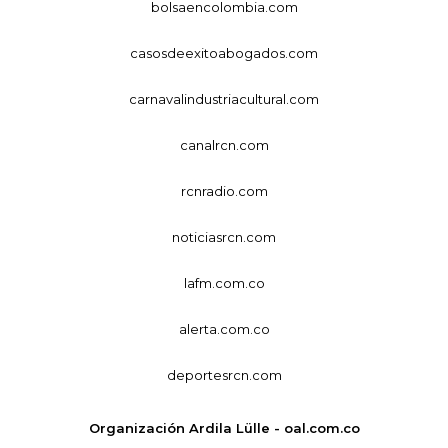
bolsaencolombia.com
casosdeexitoabogados.com
carnavalindustriacultural.com
canalrcn.com
rcnradio.com
noticiasrcn.com
lafm.com.co
alerta.com.co
deportesrcn.com
Organización Ardila Lülle - oal.com.co