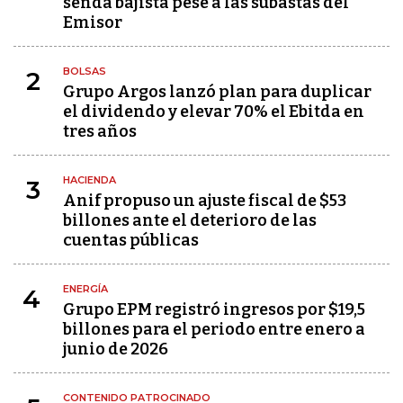
senda bajista pese a las subastas del
Emisor
BOLSAS
2
Grupo Argos lanzó plan para duplicar
el dividendo y elevar 70% el Ebitda en
tres años
HACIENDA
3
Anif propuso un ajuste fiscal de $53
billones ante el deterioro de las
cuentas públicas
ENERGÍA
4
Grupo EPM registró ingresos por $19,5
billones para el periodo entre enero a
junio de 2026
CONTENIDO PATROCINADO