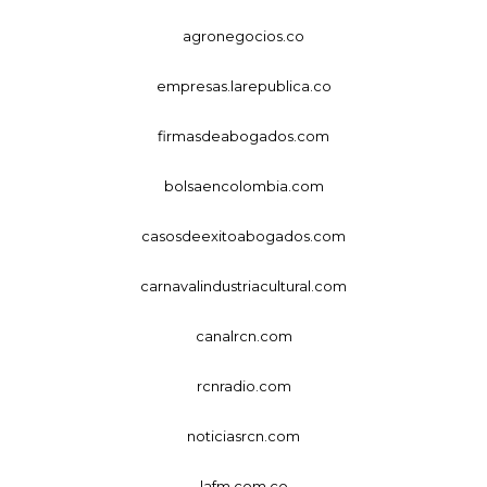
agronegocios.co
empresas.larepublica.co
firmasdeabogados.com
bolsaencolombia.com
casosdeexitoabogados.com
carnavalindustriacultural.com
canalrcn.com
rcnradio.com
noticiasrcn.com
lafm.com.co