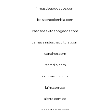
firmasdeabogados.com
bolsaencolombia.com
casosdeexitoabogados.com
carnavalindustriacultural.com
canalrcn.com
rcnradio.com
noticiasrcn.com
lafm.com.co
alerta.com.co
deportesrcn.com