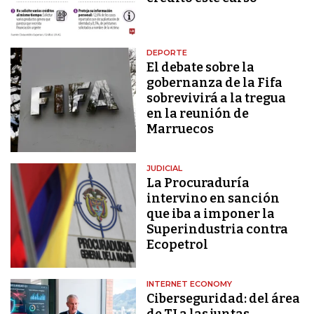
DEPORTE
El debate sobre la
gobernanza de la Fifa
sobrevivirá a la tregua
en la reunión de
Marruecos
JUDICIAL
La Procuraduría
intervino en sanción
que iba a imponer la
Superindustria contra
Ecopetrol
INTERNET ECONOMY
Ciberseguridad: del área