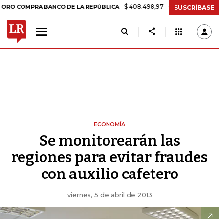
$ 408.498,97
+$ 8.753,81
+2,19%
PRA BANCO DE LA REPÚBLICA
T
SUSCRÍBASE
ECONOMÍA
Se monitorearán las
regiones para evitar fraudes
con auxilio cafetero
viernes, 5 de abril de 2013