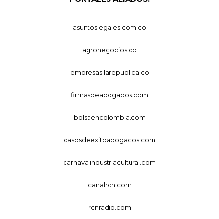
asuntoslegales.com.co
agronegocios.co
empresas.larepublica.co
firmasdeabogados.com
bolsaencolombia.com
casosdeexitoabogados.com
carnavalindustriacultural.com
canalrcn.com
rcnradio.com