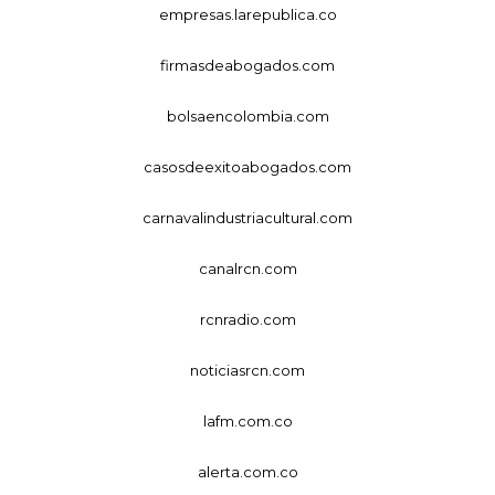
empresas.larepublica.co
firmasdeabogados.com
bolsaencolombia.com
casosdeexitoabogados.com
carnavalindustriacultural.com
canalrcn.com
rcnradio.com
noticiasrcn.com
lafm.com.co
alerta.com.co