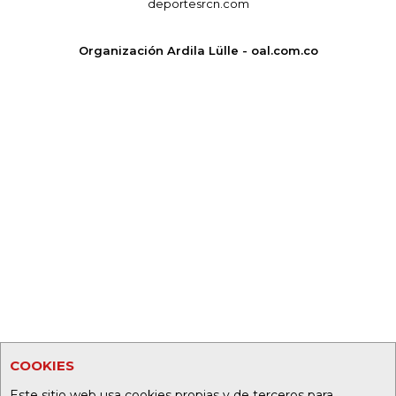
deportesrcn.com
Organización Ardila Lülle - oal.com.co
COOKIES
Este sitio web usa cookies propias y de terceros para