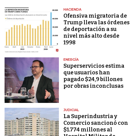
HACIENDA
Ofensiva migratoria de
Trump lleva las órdenes
de deportación a su
nivel más alto desde
1998
ENERGÍA
Superservicios estima
que usuarios han
pagado $24,9 billones
por obras inconclusas
JUDICIAL
La Superindustria y
Comercio sancionó con
$1.774 millones al