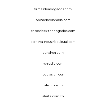
firmasdeabogados.com
bolsaencolombia.com
casosdeexitoabogados.com
carnavalindustriacultural.com
canalrcn.com
rcnradio.com
noticiasrcn.com
lafm.com.co
alerta.com.co