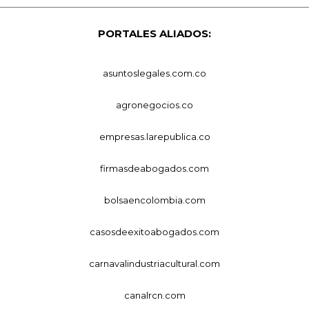
PORTALES ALIADOS:
asuntoslegales.com.co
agronegocios.co
empresas.larepublica.co
firmasdeabogados.com
bolsaencolombia.com
casosdeexitoabogados.com
carnavalindustriacultural.com
canalrcn.com