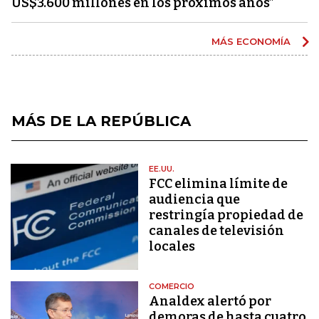
US$3.600 millones en los próximos años”
MÁS ECONOMÍA
MÁS DE LA REPÚBLICA
EE.UU.
FCC elimina límite de
audiencia que
restringía propiedad de
canales de televisión
locales
COMERCIO
Analdex alertó por
demoras de hasta cuatro