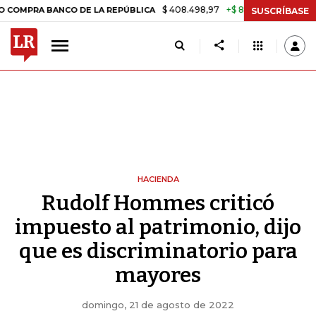
$ 408.498,97
+$ 8.753,81
+2,19%
 BANCO DE LA REPÚBLICA
TASA
SUSCRÍBASE
HACIENDA
Rudolf Hommes criticó
impuesto al patrimonio, dijo
que es discriminatorio para
mayores
domingo, 21 de agosto de 2022