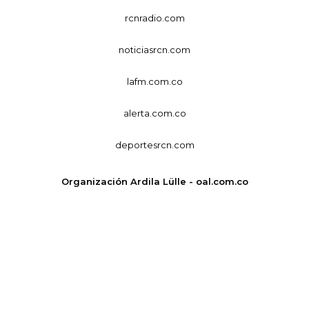
rcnradio.com
noticiasrcn.com
lafm.com.co
alerta.com.co
deportesrcn.com
Organización Ardila Lülle - oal.com.co