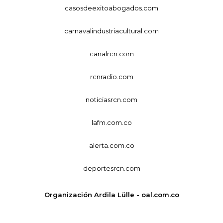
casosdeexitoabogados.com
carnavalindustriacultural.com
canalrcn.com
rcnradio.com
noticiasrcn.com
lafm.com.co
alerta.com.co
deportesrcn.com
Organización Ardila Lülle - oal.com.co