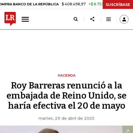
$ 408.498,97
+$ 8.753,81
+2,19%
ANCO DE LA REPÚBLICA
TASA D
SUSCRÍBASE
HACIENDA
Roy Barreras renunció a la
embajada de Reino Unido, se
haría efectiva el 20 de mayo
martes, 29 de abril de 2025