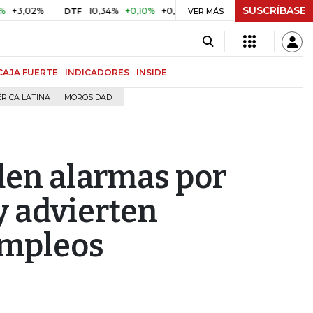
SUSCRÍBASE
2%
10,34%
+0,10%
+0,98%
$ 416,86
+$ 0,05
+0,01%
DTF
UVR
VER MÁS
CAJA FUERTE
INDICADORES
INSIDE
RICA LATINA
MOROSIDAD
den alarmas por
y advierten
empleos