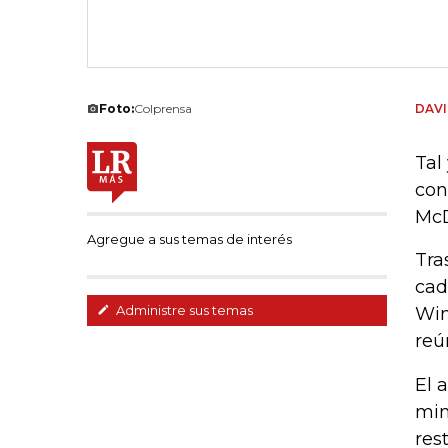
Foto:
Colprensa
DAVI
Tal
con
McD
Agregue a sus temas de interés
Tra
cad
Administre sus temas
Win
reú
El 
min
res