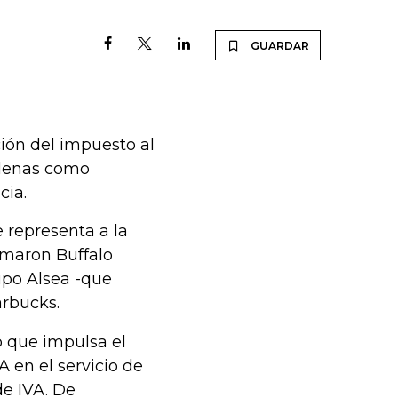
GUARDAR
ción del impuesto al
adenas como
cia.
 representa a la
umaron Buffalo
upo Alsea -que
arbucks.
to que impulsa el
A en el servicio de
de IVA. De