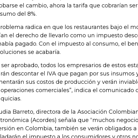
obarse el cambio, ahora la tarifa que cobrarían ser
sumo del 8%.
problema radica en que los restaurantes bajo el m
ían el derecho de llevarlo como un impuesto des
había pagado. Con el impuesto al consumo, el bene
oluciones se acabaría.
 ser aprobado, todos los empresarios de estos es
rán descontar el IVA que pagan por sus insumos y 
entarán sus costos de producción y verán inviabl
 operaciones comerciales”, indica el comunicado 
nquicias.
udia Barreto, directora de la Asociación Colombian
tronómica (Acordes) señala que “muchos negocios
ersión en Colombia, también se verán obligados a c
sladarán el impuesto a los consumidores y otros 