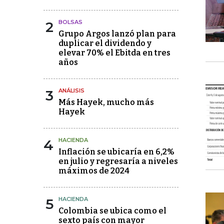
2
BOLSAS
Grupo Argos lanzó plan para
duplicar el dividendo y
elevar 70% el Ebitda en tres
años
3
ANÁLISIS
Más Hayek, mucho más
Hayek
4
HACIENDA
Inflación se ubicaría en 6,2%
en julio y regresaría a niveles
máximos de 2024
5
HACIENDA
Colombia se ubica como el
sexto país con mayor