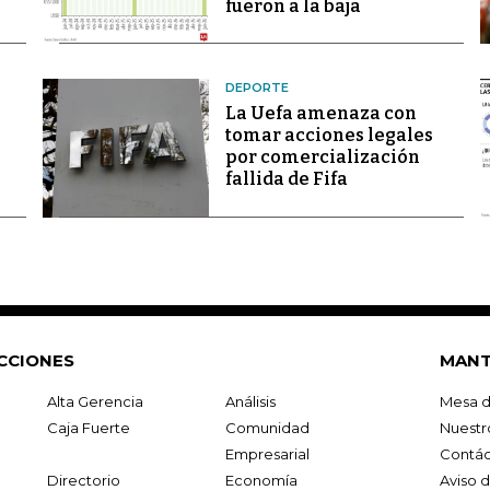
fueron a la baja
DEPORTE
La Uefa amenaza con
tomar acciones legales
por comercialización
fallida de Fifa
CCIONES
MANT
Alta Gerencia
Análisis
Mesa d
Caja Fuerte
Comunidad
Nuestr
Empresarial
Contác
Directorio
Economía
Aviso 