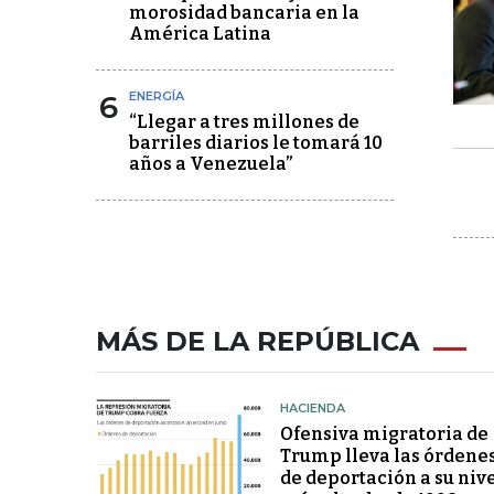
morosidad bancaria en la
América Latina
6
ENERGÍA
“Llegar a tres millones de
barriles diarios le tomará 10
años a Venezuela”
MÁS DE LA REPÚBLICA
HACIENDA
Ofensiva migratoria de
Trump lleva las órdene
de deportación a su niv