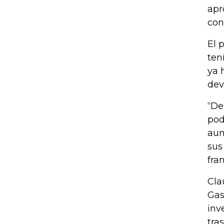
apr
con
El 
ten
ya 
dev
“De
pod
aum
sus
fra
Cla
Gas
inv
tra