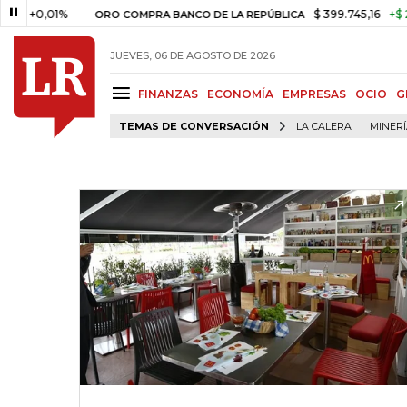
,01%
$ 399.745,16
+$ 2.295,71
ORO COMPRA BANCO DE LA REPÚBLICA
JUEVES, 06 DE AGOSTO DE 2026
FINANZAS
ECONOMÍA
EMPRESAS
OCIO
G
TEMAS DE CONVERSACIÓN
LA CALERA
MINER