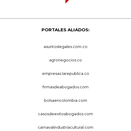
PORTALES ALIADOS:
asuntoslegales.com.co
agronegocios.co
empresas.larepublica.co
firmasdeabogados.com
bolsaencolombia.com
casosdeexitoabogados.com
carnavalindustriacultural.com