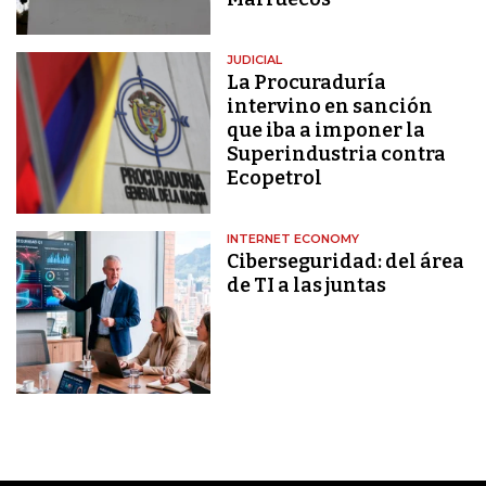
JUDICIAL
La Procuraduría
intervino en sanción
que iba a imponer la
Superindustria contra
Ecopetrol
INTERNET ECONOMY
Ciberseguridad: del área
de TI a las juntas