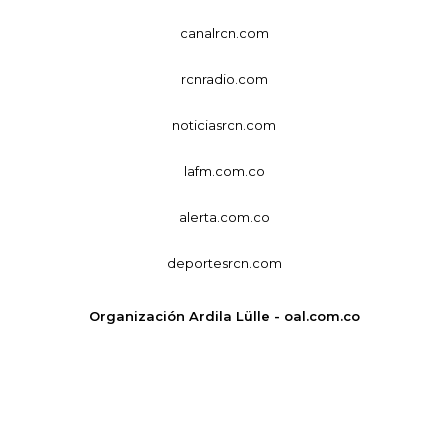
canalrcn.com
rcnradio.com
noticiasrcn.com
lafm.com.co
alerta.com.co
deportesrcn.com
Organización Ardila Lülle - oal.com.co