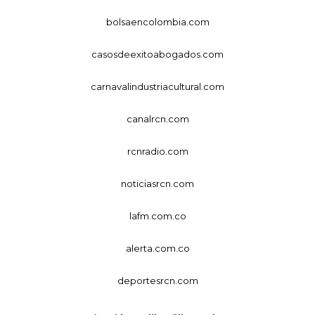
bolsaencolombia.com
casosdeexitoabogados.com
carnavalindustriacultural.com
canalrcn.com
rcnradio.com
noticiasrcn.com
lafm.com.co
alerta.com.co
deportesrcn.com