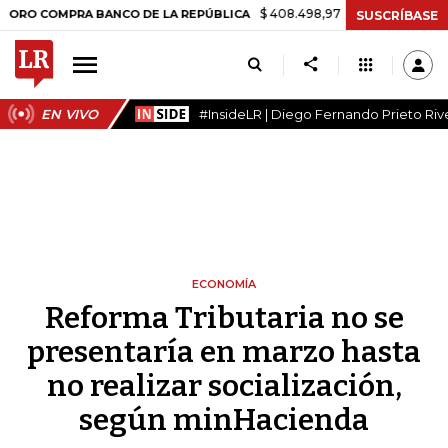
$ 408.498,97
+$ 8.753,81
+2,19%
OMPRA BANCO DE LA REPÚBLICA
SUSCRÍBASE
EN VIVO
#InsideLR | Diego Fernando Prieto Riv
ECONOMÍA
Reforma Tributaria no se
presentaría en marzo hasta
no realizar socialización,
según minHacienda