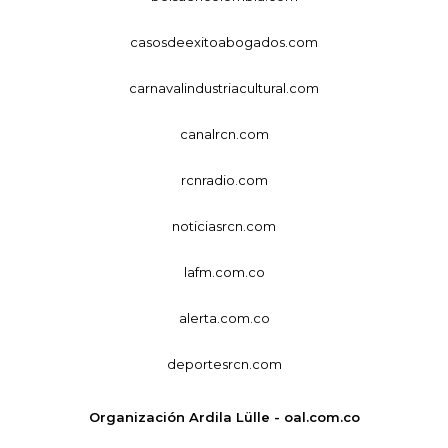
casosdeexitoabogados.com
carnavalindustriacultural.com
canalrcn.com
rcnradio.com
noticiasrcn.com
lafm.com.co
alerta.com.co
deportesrcn.com
Organización Ardila Lülle - oal.com.co