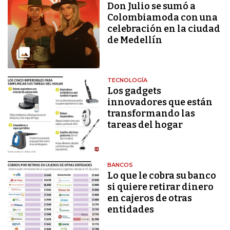
Don Julio se sumó a
Colombiamoda con una
celebración en la ciudad
de Medellín
TECNOLOGÍA
Los gadgets
innovadores que están
transformando las
tareas del hogar
BANCOS
Lo que le cobra su banco
si quiere retirar dinero
en cajeros de otras
entidades