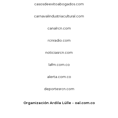
casosdeexitoabogados.com
carnavalindustriacultural.com
canalrcn.com
rcnradio.com
noticiasrcn.com
lafm.com.co
alerta.com.co
deportesrcn.com
Organización Ardila Lülle - oal.com.co