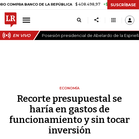
$ 408.498,97
+$ 8.753,81
+2,19%
PRA BANCO DE LA REPÚBLICA
T
SUSCRÍBASE
EN VIVO
Posesión presidencial de Abelardo de la Espriell
ECONOMÍA
Recorte presupuestal se
haría en gastos de
funcionamiento y sin tocar
inversión