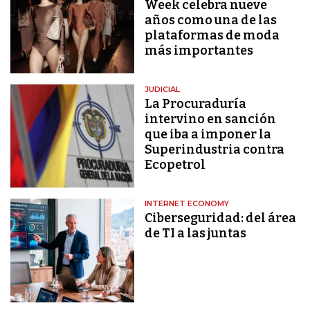
Week celebra nueve
años como una de las
plataformas de moda
más importantes
JUDICIAL
La Procuraduría
intervino en sanción
que iba a imponer la
Superindustria contra
Ecopetrol
INTERNET ECONOMY
Ciberseguridad: del área
de TI a las juntas