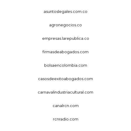
asuntoslegales.com.co
agronegocios.co
empresas.larepublica.co
firmasdeabogados.com
bolsaencolombia.com
casosdeexitoabogados.com
carnavalindustriacultural.com
canalrcn.com
rcnradio.com