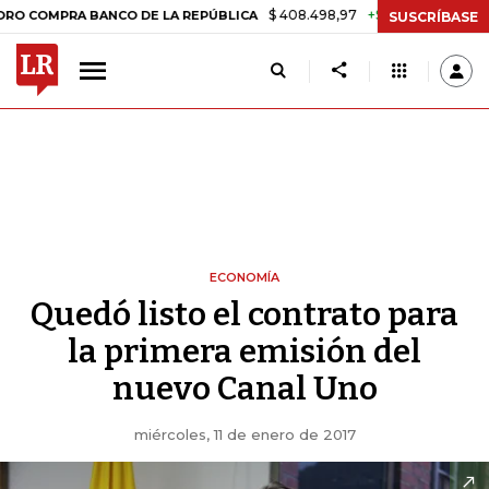
$ 408.498,97
+$ 8.753,81
+2,19%
PRA BANCO DE LA REPÚBLICA
T
SUSCRÍBASE
ECONOMÍA
Quedó listo el contrato para
la primera emisión del
nuevo Canal Uno
miércoles, 11 de enero de 2017