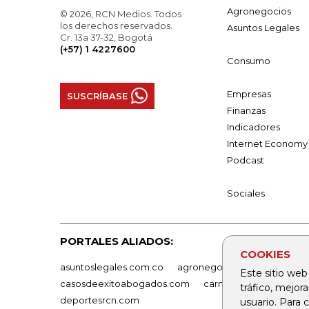
Agronegocios
© 2026, RCN Medios. Todos
los derechos reservados.
Asuntos Legales
Cr. 13a 37-32, Bogotá
(+57) 1 4227600
Consumo
Empresas
SUSCRÍBASE
Finanzas
Indicadores
Internet Economy
Podcast
Sociales
PORTALES ALIADOS:
COOKIES
asuntoslegales.com.co
agronegocios.co
empresas
Este sitio web
casosdeexitoabogados.com
carnavalindustriacultur
tráfico, mejor
deportesrcn.com
usuario. Para