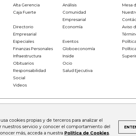
Alta Gerencia
Análisis
Mesa d
Caja Fuerte
Comunidad
Nuestr
Empresarial
Contác
Directorio
Economía
Aviso 
Empresarial
Términ
Especiales
Eventos
Políti
Finanzas Personales
Globoeconomía
Polític
Infraestructura
Inside
Superi
Obituarios
Ocio
Responsabilidad
Salud Ejecutiva
Social
Videos
.larepublica.co
firmasdeabogados.com
bolsaencolombia.com
 usa cookies propias y de terceros para analizar el
al.com
canalrcn.com
rcnradio.com
noticiasrcn.com
lafm.c
ar nuestros servicio y conocer el comportamiento del
ENTE
 conocer más, acceda a nuestra
Política de Cookies
.