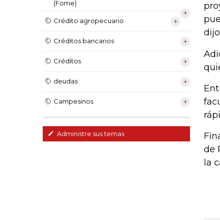
(Fome)
pro
pue
Crédito agropecuario
dijo
Créditos bancarios
Adi
Créditos
qui
deudas
Ent
fac
Campesinos
ráp
Administre sus temas
Fin
de 
la c