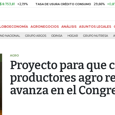
,81
+2,19%
29,66%
+0,87%
+3
TASA DE USURA CRÉDITO CONSUMO
LOBOECONOMÍA
AGRONEGOCIOS
ANÁLISIS
ASUNTOS LEGALES
RNO NACIONAL
GRUPO ARGOS
ODINSA
HOGAR
GRUPO NUTRESA
A
AGRO
Proyecto para que 
productores agro r
avanza en el Congr