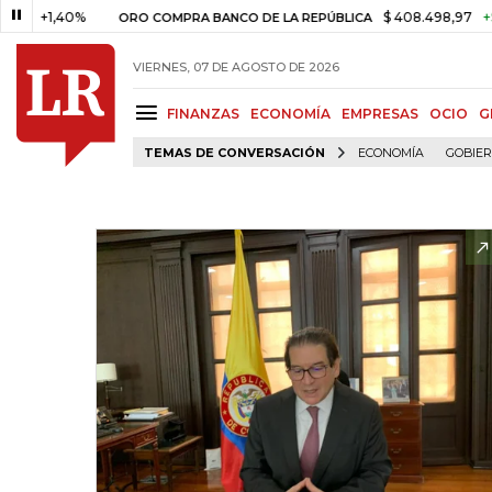
1,40%
$ 408.498,97
+$ 8.753
ORO COMPRA BANCO DE LA REPÚBLICA
VIERNES, 07 DE AGOSTO DE 2026
FINANZAS
ECONOMÍA
EMPRESAS
OCIO
G
TEMAS DE CONVERSACIÓN
ECONOMÍA
GOBIE