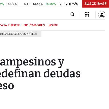
SUSCRÍBASE
,02%
10,34%
+0,10%
+0,98%
$ 416,91
+$ 0,05
+0,01
DTF
UVR
VER MÁS
CAJA FUERTE
INDICADORES
INSIDE
BELARDO DE LA ESPRIELLA
campesinos y
edefinan deudas
eso