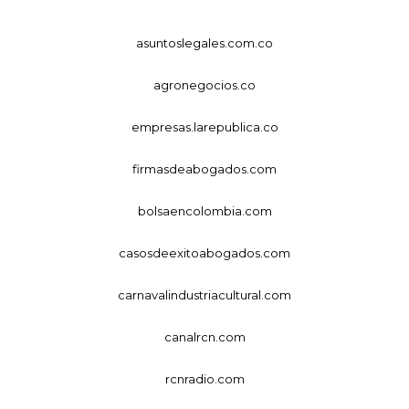
asuntoslegales.com.co
agronegocios.co
empresas.larepublica.co
firmasdeabogados.com
bolsaencolombia.com
casosdeexitoabogados.com
carnavalindustriacultural.com
canalrcn.com
rcnradio.com