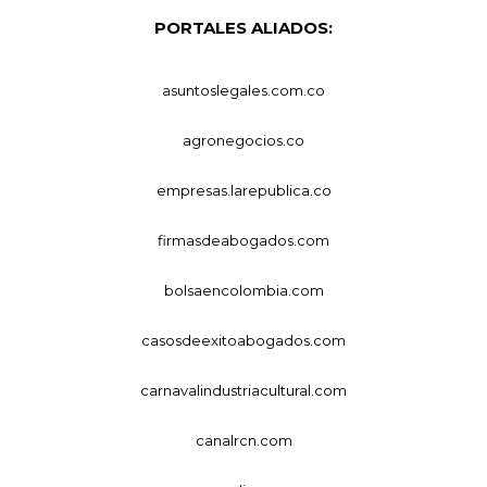
PORTALES ALIADOS:
asuntoslegales.com.co
agronegocios.co
empresas.larepublica.co
firmasdeabogados.com
bolsaencolombia.com
casosdeexitoabogados.com
carnavalindustriacultural.com
canalrcn.com