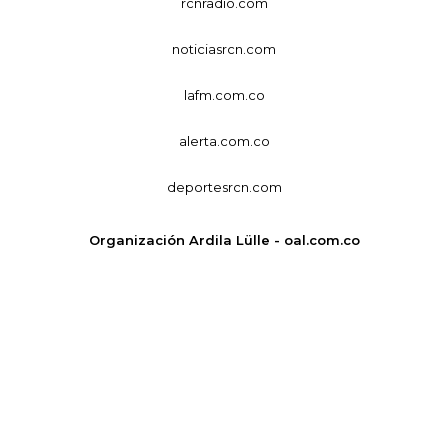
rcnradio.com
noticiasrcn.com
lafm.com.co
alerta.com.co
deportesrcn.com
Organización Ardila Lülle - oal.com.co