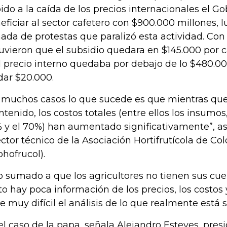
ido a la caída de los precios internacionales el G
eficiar al sector cafetero con $900.000 millones, 
nada de protestas que paralizó esta actividad. Con 
uvieron que el subsidio quedara en $145.000 por ca
el precio interno quedaba por debajo de lo $480.0
dar $20.000.
 muchos casos lo que sucede es que mientras que 
tenido, los costos totales (entre ellos los insumos
 y el 70%) han aumentado significativamente”, as
ector técnico de la Asociación Hortifrutícola de C
ohofrucol).
o sumado a que los agricultores no tienen sus cuen
to hay poca información de los precios, los costos y
e muy difícil el análisis de lo que realmente está
el caso de la papa, señala Alejandro Esteves, presi