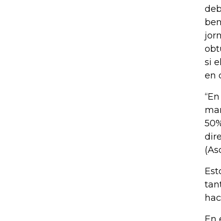
deb
ben
jor
obt
si 
en 
“En
man
50%
dir
(As
Est
tan
hac
En 