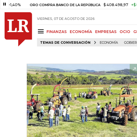
40%
$ 408.498,97
+$ 8.753,81
ORO COMPRA BANCO DE LA REPÚBLICA
VIERNES, 07 DE AGOSTO DE 2026
FINANZAS
ECONOMÍA
EMPRESAS
OCIO
G
TEMAS DE CONVERSACIÓN
ECONOMÍA
GOBIE