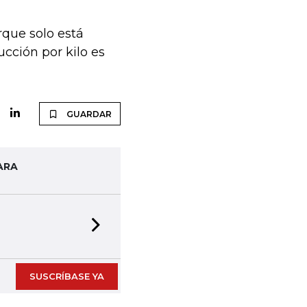
rque solo está
ucción por kilo es
GUARDAR
ARA
Next slide
SUSCRÍBASE YA