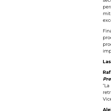
sec
per
mit
exc
Fin
pro
pro
imp
Las
Raf
Pre
“La
ret
Vic
Ale