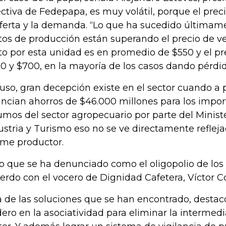
ectiva de Fedepapa, es muy volátil, porque el prec
oferta y la demanda. “Lo que ha sucedido últimam
tos de producción están superando el precio de ven
to por esta unidad es en promedio de $550 y el pre
0 y $700, en la mayoría de los casos dando pérdid
luso, gran decepción existe en el sector cuando a 
ncian ahorros de $46.000 millones para los impo
umos del sector agropecuario por parte del Minist
ustria y Turismo eso no se ve directamente refleja
me productor.
lo que se ha denunciado como el oligopolio de lo
erdo con el vocero de Dignidad Cafetera, Víctor Co
 de las soluciones que se han encontrado, destacó 
dero en la asociatividad para eliminar la intermed