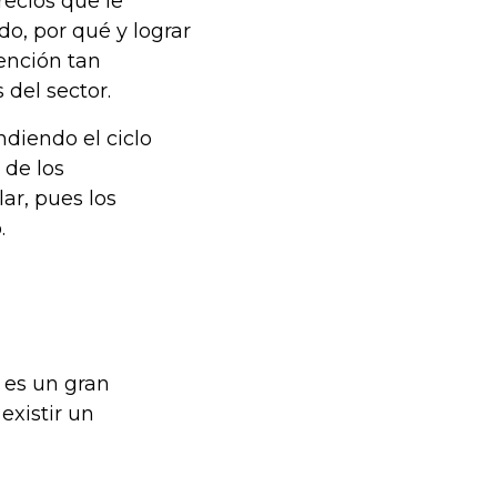
recios que le
o, por qué y lograr
vención tan
 del sector.
diendo el ciclo
 de los
ar, pues los
.
 es un gran
existir un