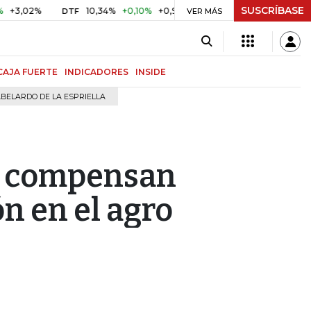
SUSCRÍBASE
%
10,34%
+0,10%
+0,98%
$ 416,96
+$ 0,05
+0,01%
DTF
UVR
VER MÁS
CAJA FUERTE
INDICADORES
INSIDE
BELARDO DE LA ESPRIELLA
no compensan
n en el agro