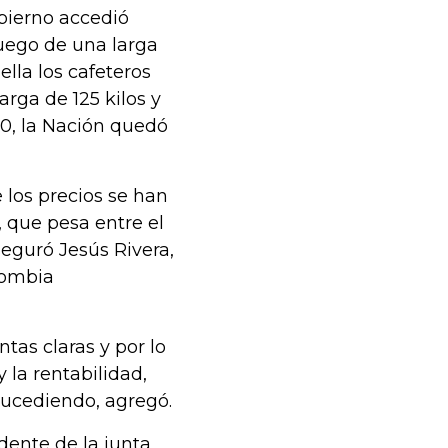
obierno accedió
luego de una larga
ella los cafeteros
rga de 125 kilos y
00, la Nación quedó
los precios se han
, que pesa entre el
eguró Jesús Rivera,
olombia
tas claras y por lo
 la rentabilidad,
 sucediendo, agregó.
dente de la junta