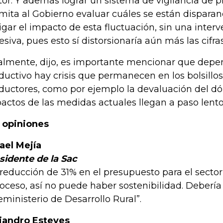
tor. Y además lograr un sistema de vigilancia de p
mita al Gobierno evaluar cuáles se están disparand
igar el impacto de esta fluctuación, sin una inter
esiva, pues esto sí distorsionaría aún más las cifras
almente, dijo, es importante mencionar que depen
ductivo hay crisis que permanecen en los bolsillos
ductores, como por ejemplo la devaluación del dól
actos de las medidas actuales llegan a paso lento
 opiniones
ael Mejía
sidente de la Sac
 reducción de 31% en el presupuesto para el sector
roceso, así no puede haber sostenibilidad. Debería 
eministerio de Desarrollo Rural”.
jandro Esteves