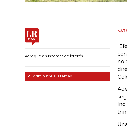
NATA
“Ef
con
Agregue a sus temas de interés
no 
dir
Col
Administre sus temas
Ade
seg
Inc
tri
Una