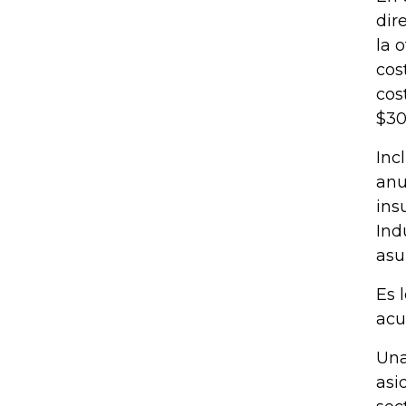
dir
la 
cos
cos
$30
Inc
anu
ins
Ind
asu
Es 
acu
Una
asi