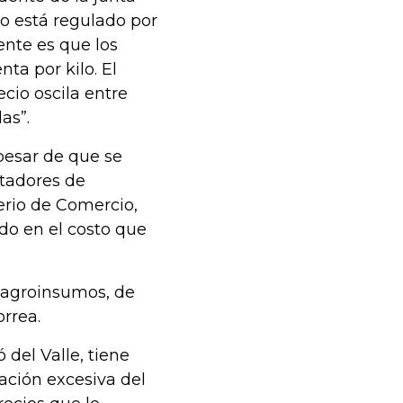
io está regulado por
ente es que los
ta por kilo. El
cio oscila entre
as”.
pesar de que se
rtadores de
erio de Comercio,
do en el costo que
s agroinsumos, de
rrea.
del Valle, tiene
iación excesiva del