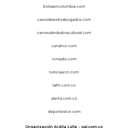
bolsaencolombia.com
casosdeexitoabogados.com
carnavalindustriacultural.com
canalrcn.com
rcnradio.com
noticiasrcn.com
lafm.com.co
alerta.com.co
deportesrcn.com
Organización Ardila Lülle - oal.com.co