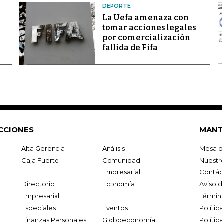
DEPORTE
La Uefa amenaza con
tomar acciones legales
por comercialización
fallida de Fifa
CCIONES
MANT
Alta Gerencia
Análisis
Mesa d
Caja Fuerte
Comunidad
Nuestr
Empresarial
Contác
Directorio
Economía
Aviso 
Empresarial
Términ
Especiales
Eventos
Políti
Finanzas Personales
Globoeconomía
Polític