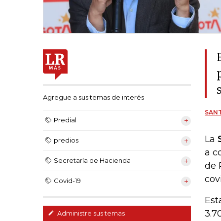
Agregue a sus temas de interés
SAN
Predial
La
predios
a c
Secretaría de Hacienda
de 
cov
Covid-19
Est
3.7
Administre sus temas