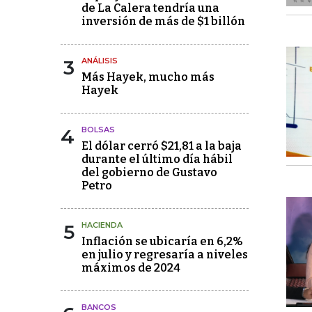
de La Calera tendría una
inversión de más de $1 billón
3
ANÁLISIS
Más Hayek, mucho más
Hayek
4
BOLSAS
El dólar cerró $21,81 a la baja
durante el último día hábil
del gobierno de Gustavo
Petro
5
HACIENDA
Inflación se ubicaría en 6,2%
en julio y regresaría a niveles
máximos de 2024
BANCOS