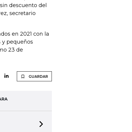
 sin descuento del
ez, secretario
ados en 2021 con la
es y pequeños
imo 23 de
GUARDAR
ARA
Next slide