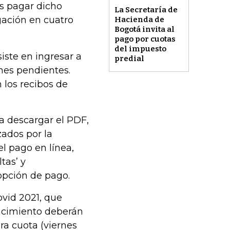
os pagar dicho
La Secretaría de
gación en cuatro
Hacienda de
Bogotá invita al
pago por cuotas
del impuesto
iste en ingresar a
predial
ones pendientes.
 los recibos de
ra descargar el PDF,
zados por la
el pago en línea,
tas’ y
opción de pago.
ovid 2021, que
encimiento deberán
ra cuota (viernes