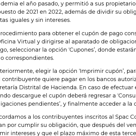
demia el año pasado, y permitió a sus propietari
uesto de 2021 en 2022, además de dividir su obli
tas iguales y sin intereses.
procedimiento para obtener el cupón de pago cons
Oficina Virtual y dirigirse al aparatado de obligaci
go, seleccionar la opción ‘Cupones’, donde estarán
o correspondientes.
teriormente, elegir la opción ‘Imprimir cupón’, pa
el contribuyente quiere pagar en los bancos autori
retaría Distrital de Hacienda. En caso de efectuar 
ndo descargue el cupón deberá regresar a ‘Consul
ligaciones pendientes’, y finalmente acceder a la 
cordamos a los contribuyentes inscritos al Spac C
tan por cumplir su obligación, que después del v
mir intereses y que el plazo máximo de esta terce