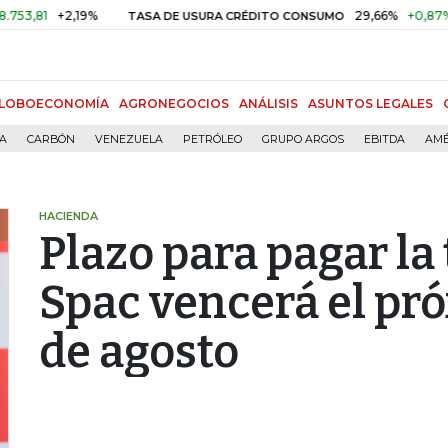
+2,19%
29,66%
+0,87%
+3,0
TASA DE USURA CRÉDITO CONSUMO
LOBOECONOMÍA
AGRONEGOCIOS
ANÁLISIS
ASUNTOS LEGALES
ÍA
CARBÓN
VENEZUELA
PETRÓLEO
GRUPO ARGOS
EBITDA
AMÉ
HACIENDA
Plazo para pagar la
Spac vencerá el pr
de agosto