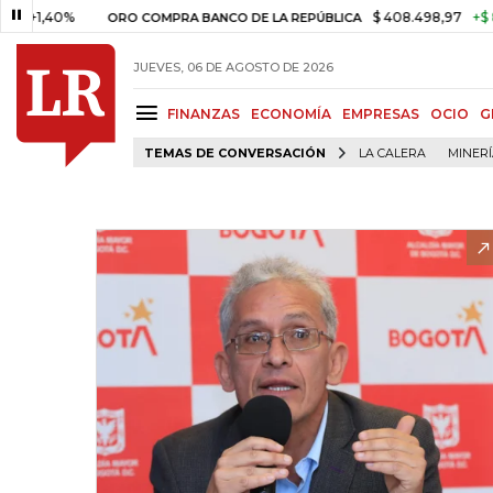
40%
$ 408.498,97
+$ 8.753,81
ORO COMPRA BANCO DE LA REPÚBLICA
JUEVES, 06 DE AGOSTO DE 2026
FINANZAS
ECONOMÍA
EMPRESAS
OCIO
G
TEMAS DE CONVERSACIÓN
LA CALERA
MINER