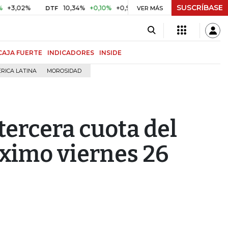
SUSCRÍBASE
2%
10,34%
+0,10%
+0,98%
$ 416,86
+$ 0,05
+0,01%
DTF
UVR
VER MÁS
CAJA FUERTE
INDICADORES
INSIDE
RICA LATINA
MOROSIDAD
 tercera cuota del
óximo viernes 26