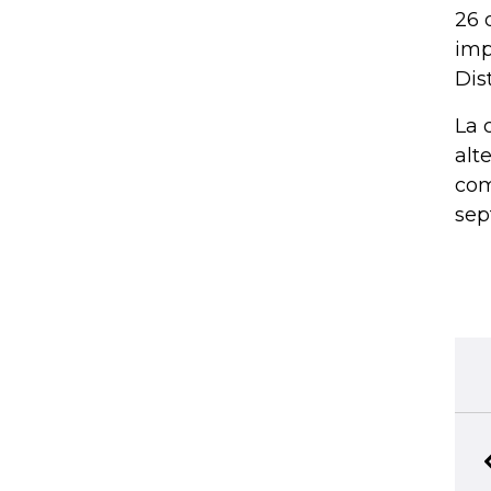
26 
imp
Dis
La 
alt
com
sep