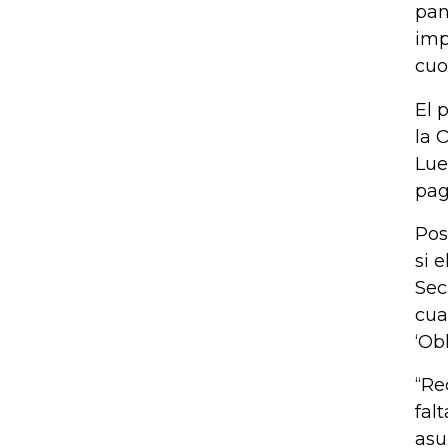
pan
imp
cuo
El 
la 
Lue
pag
Pos
si 
Sec
cua
‘Ob
“Re
fal
asu