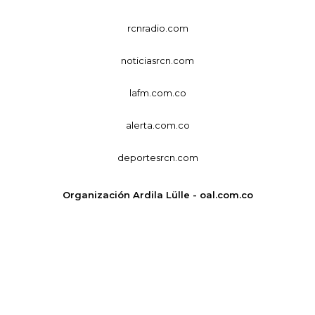
rcnradio.com
noticiasrcn.com
lafm.com.co
alerta.com.co
deportesrcn.com
Organización Ardila Lülle - oal.com.co