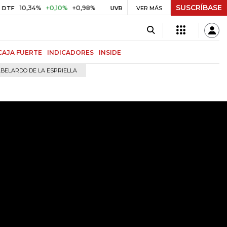
SUSCRÍBASE
34%
+0,10%
+0,98%
$ 417,01
+$ 0,05
+0,01%
US
UVR
VER MÁS
BITCOIN
CAJA FUERTE
INDICADORES
INSIDE
BELARDO DE LA ESPRIELLA