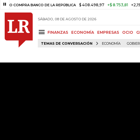
$ 408.498,97
+$ 8.753,81
+2,19%
MPRA BANCO DE LA REPÚBLICA
TA
SÁBADO, 08 DE AGOSTO DE 2026
FINANZAS
ECONOMÍA
EMPRESAS
OCIO
G
TEMAS DE CONVERSACIÓN
ECONOMÍA
GOBIE