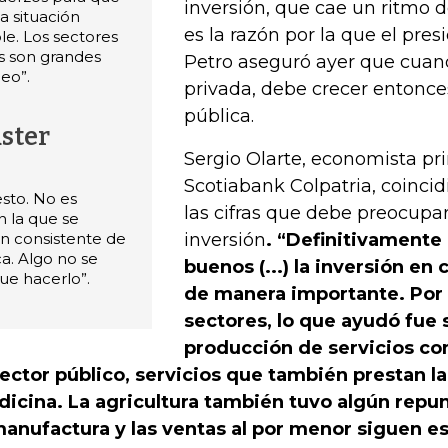
inversión, que cae un ritmo d
a situación
es la razón por la que el pre
e. Los sectores
s son grandes
Petro aseguró ayer que cuand
eo”.
privada, debe crecer entonces
pública.
ster
Sergio Olarte, economista pri
Scotiabank Colpatria, coinci
esto. No es
las cifras que debe preocupar
n la que se
n consistente de
inversión
. “Definitivamente 
a. Algo no se
buenos (...) la inversión en
ue hacerlo”.
de manera importante. Por e
sectores, lo que ayudó fue 
producción de servicios co
sector público, servicios que también prestan l
icina. La agricultura también tuvo algún repu
manufactura y las ventas al por menor siguen e