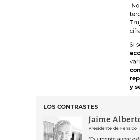
“No
ter
Tru
cifr
Si 
ec
var
con
rep
y s
LOS CONTRASTES
Jaime Albert
Presidente de Fenalco
“Es urgente aunar es