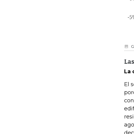
G
Las
La 
El 
por
con
edi
res
ago
dec