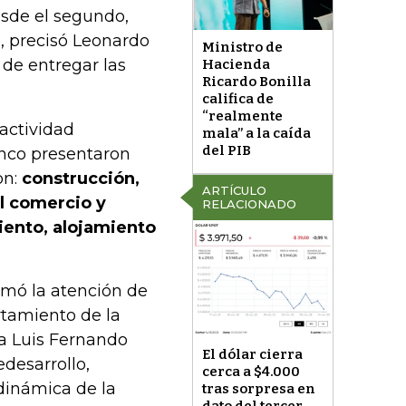
sde el segundo,
”, precisó Leonardo
Ministro de
 de entregar las
Hacienda
Ricardo Bonilla
califica de
“realmente
actividad
mala” a la caída
del PIB
cinco presentaron
on:
construcción,
ARTÍCULO
el comercio y
RELACIONADO
iento, alojamiento
amó la atención de
rtamiento de la
ra Luis Fernando
El dólar cierra
edesarrollo,
cerca a $4.000
dinámica de la
tras sorpresa en
dato del tercer