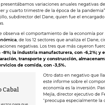
 presentábamos variaciones anuales negativas de
cer y cuarto trimestre de la época de la pandemia
jillo, subdirector del Dane, quien fue el encargado
as.
se observa el comportamiento de la economía por 
onómica
, de los 12 sectores que analiza el Dane, 
iaciones negativas. Los tres que más cayeron fuer
 -8%; la industria manufacturera, con -6,2%; y 
aración, transporte y construcción, almacenam
ervicios de comida, con -3,5%.
Otro dato en negativo que ll
este informe sobre el compo
economía es la inversión. Pa
o Cabal
Mejía, director ejecutivo de F
“preocupa especialmente la 
fuerzos para que