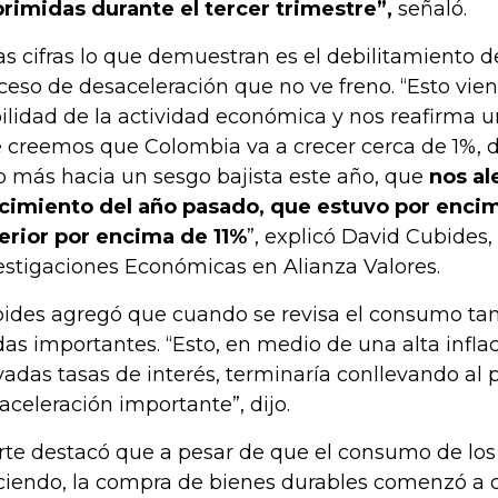
rimidas durante el tercer trimestre”,
señaló.
as cifras lo que demuestran es el debilitamiento 
ceso de desaceleración que no ve freno. “Esto vi
ilidad de la actividad económica y nos reafirma u
 creemos que Colombia va a crecer cerca de 1%, 
o más hacia un sesgo bajista este año, que
nos al
cimiento del año pasado, que estuvo por encim
erior por encima de 11%
”, explicó David Cubides,
estigaciones Económicas en Alianza Valores.
ides agregó que cuando se revisa el consumo ta
das importantes. “Esto, en medio de una alta infla
vadas tasas de interés, terminaría conllevando al 
aceleración importante”, dijo.
rte destacó que a pesar de que el consumo de los
ciendo, la compra de bienes durables comenzó a