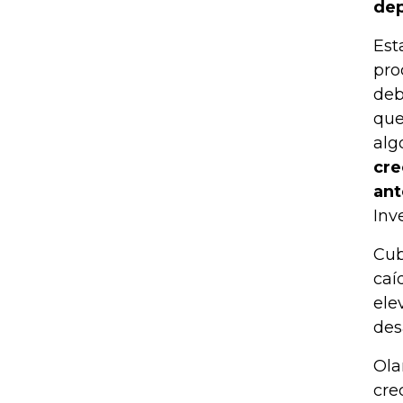
dep
Est
pro
deb
que
alg
cre
ant
Inv
Cub
caí
ele
des
Ola
cre