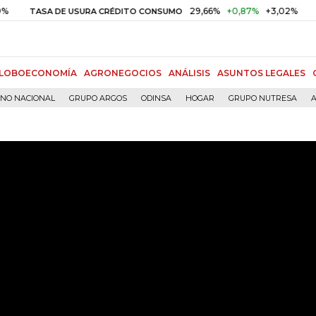
29,66%
+0,87%
+3,02%
10,
SA DE USURA CRÉDITO CONSUMO
DTF
LOBOECONOMÍA
AGRONEGOCIOS
ANÁLISIS
ASUNTOS LEGALES
RNO NACIONAL
GRUPO ARGOS
ODINSA
HOGAR
GRUPO NUTRESA
A