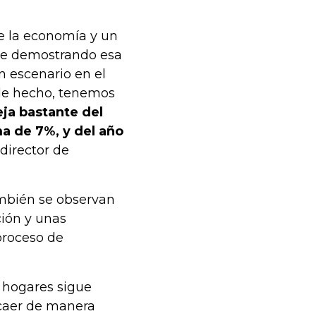
de la economía y un
ene demostrando esa
n escenario en el
de hecho, tenemos
eja bastante del
a de 7%, y del año
 director de
mbién se observan
ción y unas
proceso de
 hogares sigue
 caer de manera