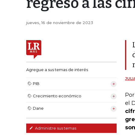
regresó a las ci
jueves, 16 de noviembre de 2023
Agregue a sus temas de interés
JULI
PIB
Por
Crecimiento económico
el 
Dane
cif
gre
son
Administre sus temas