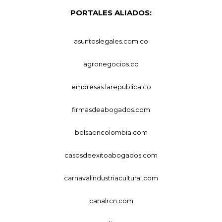
PORTALES ALIADOS:
asuntoslegales.com.co
agronegocios.co
empresas.larepublica.co
firmasdeabogados.com
bolsaencolombia.com
casosdeexitoabogados.com
carnavalindustriacultural.com
canalrcn.com