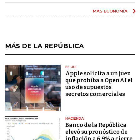
MÁS ECONOMÍA
MÁS DE LA REPÚBLICA
EE.UU.
Apple solicita a un juez
que prohíba a OpenAI el
uso de supuestos
secretos comerciales
HACIENDA
Banco de la República
elevó su pronóstico de
inflación a 6,9% a cierre