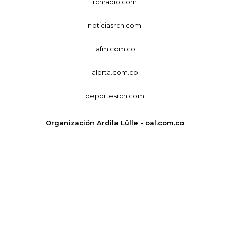
rcnradio.com
noticiasrcn.com
lafm.com.co
alerta.com.co
deportesrcn.com
Organización Ardila Lülle - oal.com.co