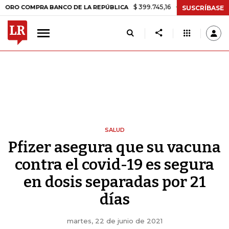
$ 399.745,16
+$ 2.295,71
+0,58%
OMPRA BANCO DE LA REPÚBLICA
SUSCRÍBASE
SALUD
Pfizer asegura que su vacuna
contra el covid-19 es segura
en dosis separadas por 21
días
martes, 22 de junio de 2021