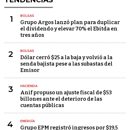
BOLSAS
1
Grupo Argos lanzó plan para duplicar
el dividendo y elevar 70% el Ebitda en
tres años
BOLSAS
2
Dólar cerró $25 a la baja y volvió a la
senda bajista pese a las subastas del
Emisor
HACIENDA
3
Anif propuso un ajuste fiscal de $53
billones ante el deterioro de las
cuentas públicas
ENERGÍA
4
Grupo EPM registró ingresos por $19,5