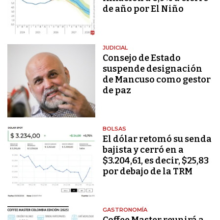
de año por El Niño
JUDICIAL
Consejo de Estado
suspende designación
de Mancuso como gestor
de paz
BOLSAS
El dólar retomó su senda
bajista y cerró en a
$3.204,61, es decir, $25,83
por debajo de la TRM
GASTRONOMÍA