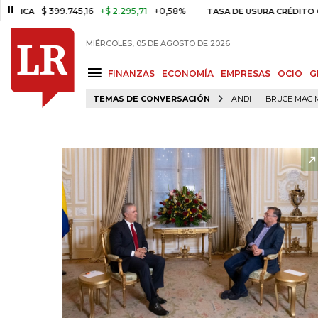
$ 399.745,16
+$ 2.295,71
+0,58%
TASA DE USURA CRÉDITO CONSUMO
MIÉRCOLES, 05 DE AGOSTO DE 2026
FINANZAS
ECONOMÍA
EMPRESAS
OCIO
G
TEMAS DE CONVERSACIÓN
ANDI
BRUCE MAC 