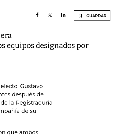
GUARDAR
mera
os equipos designados por
 electo, Gustavo
entos después de
l de la Registraduría
ompañía de su
aron que ambos