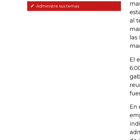
man
Administre sus temas
est
al 
mar
las
mac
El 
6:0
gab
reu
fue
En 
emp
ind
adm