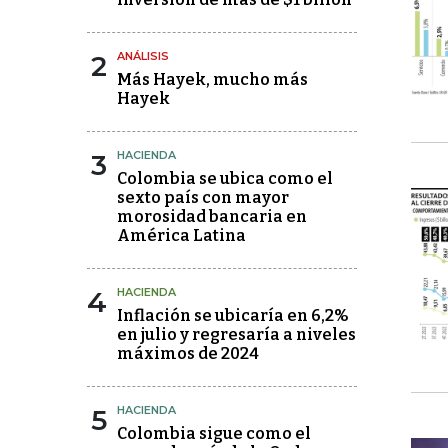
2
ANÁLISIS
Más Hayek, mucho más
Hayek
3
HACIENDA
Colombia se ubica como el
sexto país con mayor
morosidad bancaria en
América Latina
4
HACIENDA
Inflación se ubicaría en 6,2%
en julio y regresaría a niveles
máximos de 2024
5
HACIENDA
Colombia sigue como el