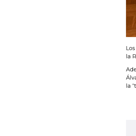
Los
la 
Ade
Álv
la 