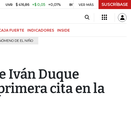
SUSCRÍBASE
 416,86
+$ 0,05
+0,01%
US$ 64.968,40
US$ 856,80
+1,34
BITCOIN
VER MÁS
CAJA FUERTE
INDICADORES
INSIDE
NÓMENO DE EL NIÑO
te Iván Duque
rimera cita en la