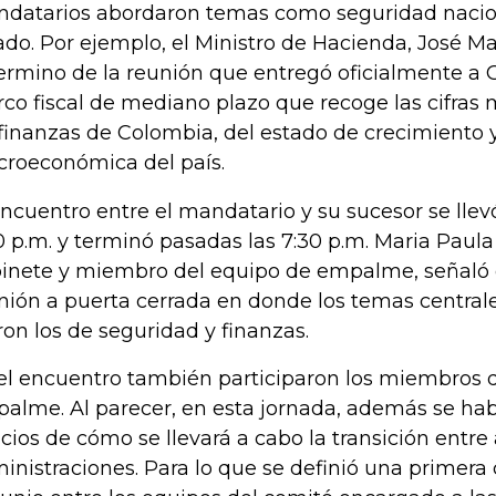
datarios abordaron temas como seguridad nacion
ado. Por ejemplo, el Ministro de Hacienda, José Ma
termino de la reunión que entregó oficialmente a 
co fiscal de mediano plazo que recoge las cifras
 finanzas de Colombia, del estado de crecimiento y
roeconómica del país.
encuentro entre el mandatario y su sucesor se llev
0 p.m. y terminó pasadas las 7:30 p.m. Maria Paula 
inete y miembro del equipo de empalme, señaló 
nión a puerta cerrada en donde los temas central
ron los de seguridad y finanzas.
el encuentro también participaron los miembros 
alme. Al parecer, en esta jornada, además se hab
icios de cómo se llevará a cabo la transición entr
inistraciones. Para lo que se definió una primera 