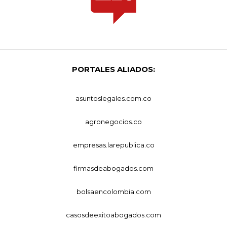
PORTALES ALIADOS:
asuntoslegales.com.co
agronegocios.co
empresas.larepublica.co
firmasdeabogados.com
bolsaencolombia.com
casosdeexitoabogados.com