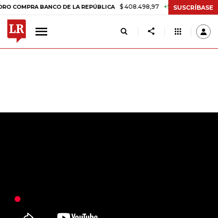
$ 408.498,97
+$ 8.753,81
+2,19%
PRA BANCO DE LA REPÚBLICA
TA
SUSCRÍBASE