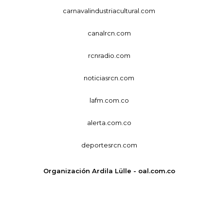
carnavalindustriacultural.com
canalrcn.com
rcnradio.com
noticiasrcn.com
lafm.com.co
alerta.com.co
deportesrcn.com
Organización Ardila Lülle - oal.com.co