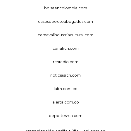
bolsaencolombia.com
casosdeexitoabogados.com
carnavalindustriacultural.com
canalrcn.com
rcnradio.com
noticiasrcn.com
lafm.com.co
alerta.com.co
deportesrcn.com