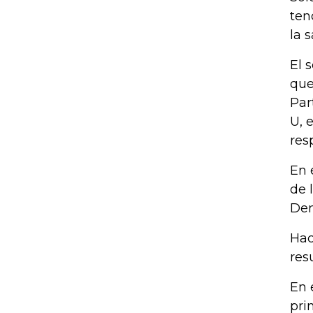
ten
la 
El 
que
Par
U, 
res
En 
de 
Dem
Hac
res
En 
pri