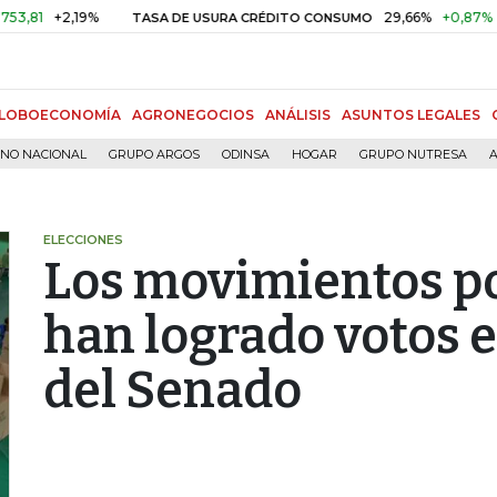
+2,19%
29,66%
+0,87%
+3,02
TASA DE USURA CRÉDITO CONSUMO
LOBOECONOMÍA
AGRONEGOCIOS
ANÁLISIS
ASUNTOS LEGALES
RNO NACIONAL
GRUPO ARGOS
ODINSA
HOGAR
GRUPO NUTRESA
A
ELECCIONES
Los movimientos po
han logrado votos e
del Senado