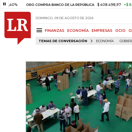
0%
$ 408.498,97
+$ 8.753,81
ORO COMPRA BANCO DE LA REPÚBLICA
DOMINGO, 09 DE AGOSTO DE 2026
FINANZAS
ECONOMÍA
EMPRESAS
OCIO
G
TEMAS DE CONVERSACIÓN
ECONOMÍA
GOBIE