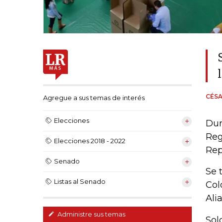
CÉSA
Agregue a sus temas de interés
Elecciones
Dur
Reg
Elecciones 2018 - 2022
Rep
Senado
Se 
Listas al Senado
Col
Ali
Administre sus temas
Sol