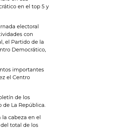
rático en el top 5 y
ornada electoral
tividades con
, el Partido de la
entro Democrático,
entos importantes
ez el Centro
oletín de los
o de La República.
a la cabeza en el
el total de los