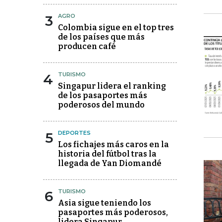
3
AGRO
Colombia sigue en el top tres
de los países que más
producen café
4
TURISMO
Singapur lidera el ranking
de los pasaportes más
poderosos del mundo
5
DEPORTES
Los fichajes más caros en la
historia del fútbol tras la
llegada de Yan Diomandé
6
TURISMO
Asia sigue teniendo los
pasaportes más poderosos,
lidera Singapur